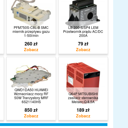
PFM750S-C8L-B SMC
LB 200-S/SP4 LEM
miernik przepływu gazu
Przetwornik prądu AC/DC
1-50l/min
200A
260 zł
79 zł
QWD1DA50 HUAWEI
Wzmacniacz mocy RF
Q64P MITSUBISHI
50W Tranzystory MRF
zasilacz sterownika
6S21140HS
Melsec-Q 8,5A
850 zł
189 zł