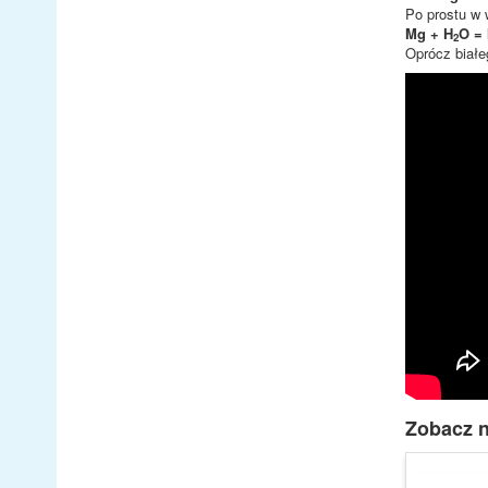
Po prostu w 
Mg + H
O =
2
Oprócz białe
Zobacz n