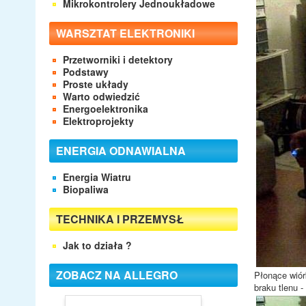
Mikrokontrolery Jednoukładowe
WARSZTAT ELEKTRONIKI
Przetworniki i detektory
Podstawy
Proste układy
Warto odwiedzić
Energoelektronika
Elektroprojekty
ENERGIA ODNAWIALNA
Energia Wiatru
Biopaliwa
TECHNIKA I PRZEMYSŁ
Jak to działa ?
ZOBACZ NA ALLEGRO
Płonące wiór
braku tlenu -