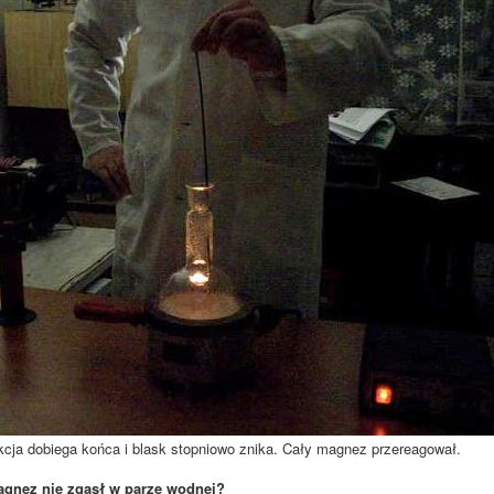
cja dobiega końca i blask stopniowo znika. Cały magnez przereagował.
gnez nie zgasł w parze wodnej?