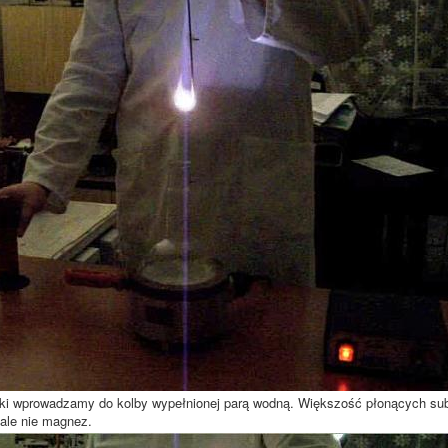
ki wprowadzamy do kolby wypełnionej parą wodną. Większość płonących sub
 ale nie magnez.