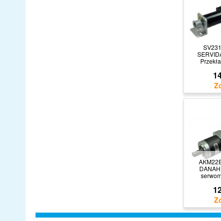
SV23
SERVIDA
Przekł
14
AKM22E
DANAH
serwom
12