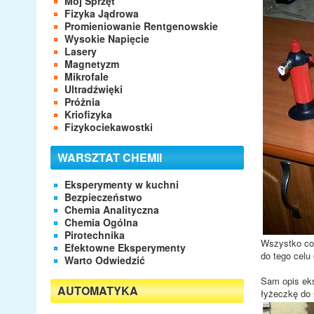
Mój Sprzęt
o
Fizyka Jądrowa
w
Promieniowanie Rentgenowskie
n
Wysokie Napięcie
i
Lasery
k
Magnetyzm
ó
Mikrofale
w
Ultradźwięki
:
Próżnia
Kriofizyka
3
Fizykociekawostki
/
WARSZTAT CHEMII
5
Eksperymenty w kuchni
Bezpieczeństwo
Chemia Analityczna
Chemia Ogólna
Pirotechnika
Wszystko co 
Efektowne Eksperymenty
do tego celu
Warto Odwiedzić
Sam opis eks
AUTOMATYKA
łyżeczkę do 