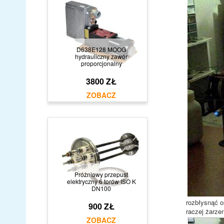
D638E128 MOOG
hydrauliczny zawór
proporcjonalny
3800 ZŁ
Próżniowy przepust
elektryczny 6 torów ISO K
DN100
rozbłysnąć o
900 ZŁ
raczej żarze