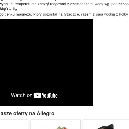
wysokiej temperaturze zaczął reagować z cząsteczkami wody wg. poniższeg
 MgO + H
2
go tlenku magnezu, który pozostał na łyżeczce, razem z parą wodną z kolby
asze oferty na Allegro