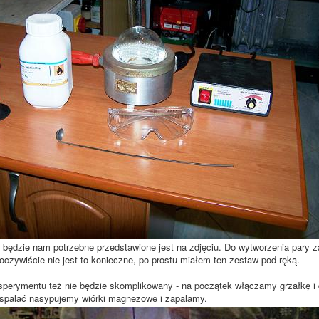
będzie nam potrzebne przedstawione jest na zdjęciu. Do wytworzenia pary z
 oczywiście nie jest to konieczne, po prostu miałem ten zestaw pod ręką.
perymentu też nie będzie skomplikowany - na początek włączamy grzałkę i
spalać nasypujemy wiórki magnezowe i zapalamy.