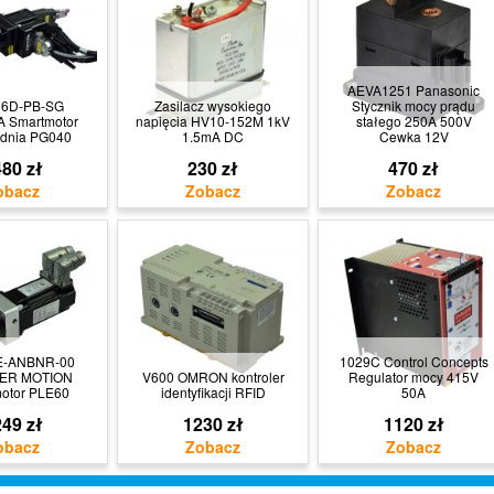
AEVA1251 Panasonic
16D-PB-SG
Zasilacz wysokiego
Stycznik mocy prądu
 Smartmotor
napięcia HV10-152M 1kV
stałego 250A 500V
adnia PG040
1.5mA DC
Cewka 12V
80 zł
230 zł
470 zł
-ANBNR-00
1029C Control Concepts
ER MOTION
V600 OMRON kontroler
Regulator mocy 415V
otor PLE60
identyfikacji RFID
50A
49 zł
1230 zł
1120 zł