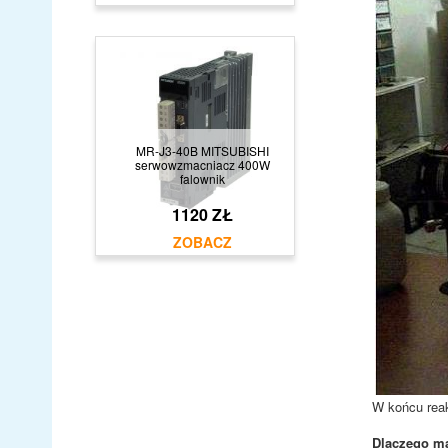
MR-J3-40B MITSUBISHI
serwowzmacniacz 400W
falownik
1120 ZŁ
W końcu reak
Dlaczego ma