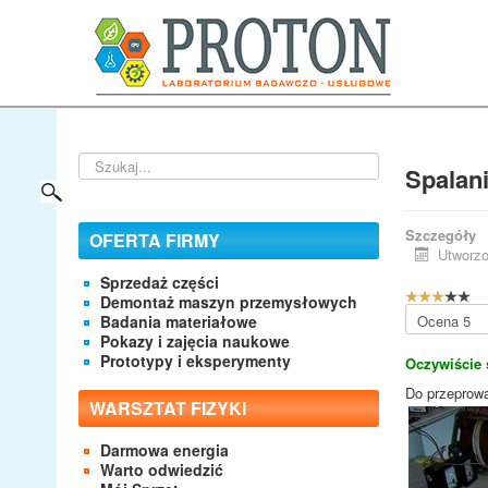
Szukaj...
Spalan
Szczegóły
OFERTA FIRMY
Utworzo
Sprzedaż części
O
Demontaż maszyn przemysłowych
c
Proszę,
Badania materiałowe
e
oceń
Pokazy i zajęcia naukowe
n
Prototypy i eksperymenty
Oczywiście 
a
u
Do przeprowa
WARSZTAT FIZYKI
ż
y
Darmowa energia
t
Warto odwiedzić
k