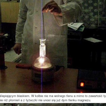
ślepiającym blaskiem. W kolbie nie ma wolnego tlenu a mimo to zawartość ły
nie niż płomień a z łyżeczki nie unosi się już dym tlenku magnezu.