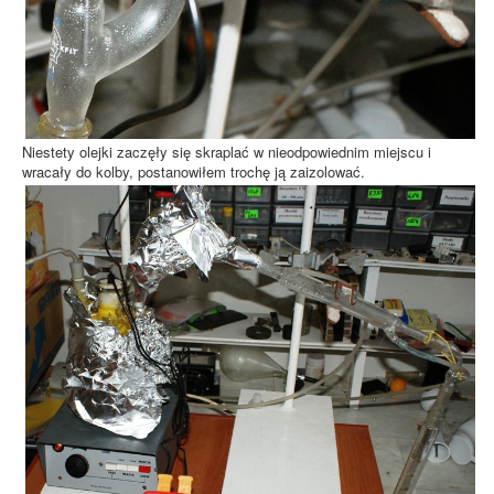
Niestety olejki zaczęły się skraplać w nieodpowiednim miejscu i
wracały do kolby, postanowiłem trochę ją zaizolować.