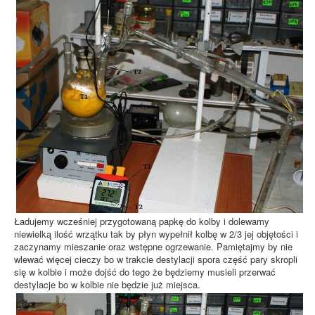
Ładujemy wcześniej przygotowaną papkę do kolby i dolewamy
niewielką ilość wrzątku tak by płyn wypełnił kolbę w 2/3 jej objętości i
zaczynamy mieszanie oraz wstępne ogrzewanie. Pamiętajmy by nie
wlewać więcej cieczy bo w trakcie destylacji spora część pary skropli
się w kolbie i może dojść do tego że będziemy musieli przerwać
destylacje bo w kolbie nie będzie już miejsca.