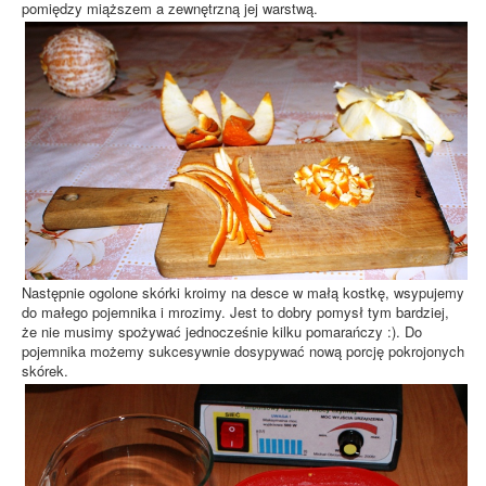
pomiędzy miąższem a zewnętrzną jej warstwą.
Następnie ogolone skórki kroimy na desce w małą kostkę, wsypujemy
do małego pojemnika i mrozimy. Jest to dobry pomysł tym bardziej,
że nie musimy spożywać jednocześnie kilku pomarańczy :). Do
pojemnika możemy sukcesywnie dosypywać nową porcję pokrojonych
skórek.