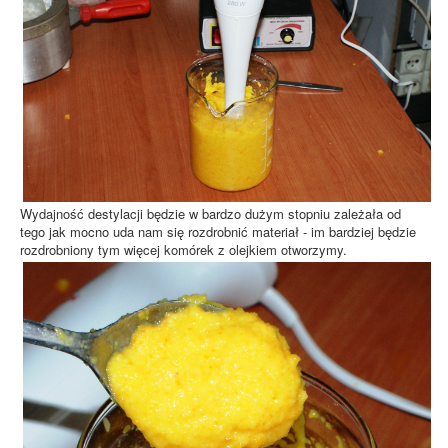
Wydajność destylacji będzie w bardzo dużym stopniu zależała od
tego jak mocno uda nam się rozdrobnić materiał - im bardziej będzie
rozdrobniony tym więcej komórek z olejkiem otworzymy.