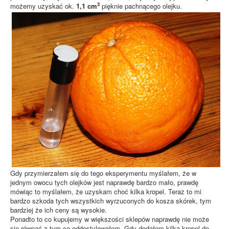
3
możemy uzyskać ok.
1,1 cm
pięknie pachnącego olejku.
Gdy przymierzałem się do tego eksperymentu myślałem, że w
jednym owocu tych olejków jest naprawdę bardzo mało, prawdę
mówiąc to myślałem, że uzyskam choć kilka kropel. Teraz to mi
bardzo szkoda tych wszystkich wyrzuconych do kosza skórek, tym
bardziej że ich ceny są wysokie.
Ponadto to co kupujemy w większości sklepów naprawdę nie może
się równać z tym co oddestylowałem. Gdy dodałem kilka kropel do