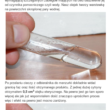
wymagającą szczególnych zabiegów mających na celu oddzielenie jej
od czynnika pomocniczego czyli wody. Nasz olejek tworzy warstewkę
na powierzchni skroplonej pary wodnej.
Po przelaniu cieczy z odbieralnika do menzurki dokładnie widać
granicę faz oraz ilość otrzymanego produktu. Z jednej dużej cytryny
3
otrzymałem
0,5 cm
olejku eterycznego. Na pewno jest go tam sporo
więcej ale jak już wspomniałem dość znacząco uprościłem proces
więc i efekt na pewno jest mocno zaniżony.