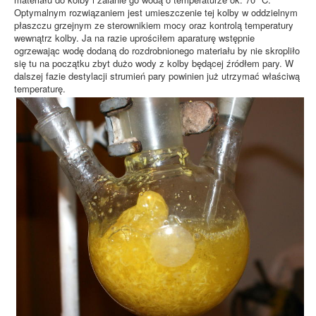
Optymalnym rozwiązaniem jest umieszczenie tej kolby w oddzielnym
płaszczu grzejnym ze sterownikiem mocy oraz kontrolą temperatury
wewnątrz kolby. Ja na razie uprościłem aparaturę wstępnie
ogrzewając wodę dodaną do rozdrobnionego materiału by nie skropliło
się tu na początku zbyt dużo wody z kolby będącej źródłem pary. W
dalszej fazie destylacji strumień pary powinien już utrzymać właściwą
temperaturę.