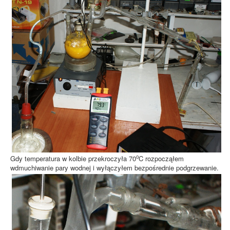
o
Gdy temperatura w kolbie przekroczyła 70
C rozpocząłem
wdmuchiwanie pary wodnej i wyłączyłem bezpośrednie podgrzewanie.