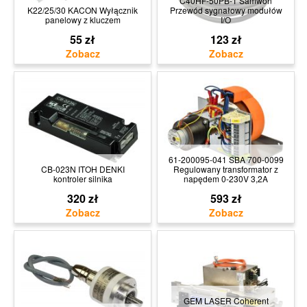
C40HF-50PB-1 Samwon
K22/25/30 KACON Wyłącznik
Przewód sygnałowy modułów
panelowy z kluczem
I/O
55 zł
123 zł
61-200095-041 SBA 700-0099
CB-023N ITOH DENKI
Regulowany transformator z
kontroler silnika
napędem 0-230V 3,2A
320 zł
593 zł
GEM LASER Coherent