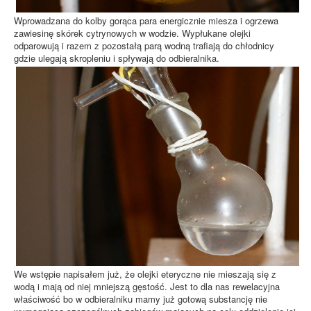
Wprowadzana do kolby gorąca para energicznie miesza i ogrzewa
zawiesinę skórek cytrynowych w wodzie. Wypłukane olejki
odparowują i razem z pozostałą parą wodną trafiają do chłodnicy
gdzie ulegają skropleniu i spływają do odbieralnika.
We wstępie napisałem już, że olejki eteryczne nie mieszają się z
wodą i mają od niej mniejszą gęstość. Jest to dla nas rewelacyjna
właściwość bo w odbieralniku mamy już gotową substancję nie