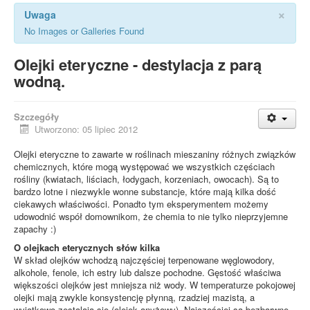
×
Uwaga
No Images or Galleries Found
Olejki eteryczne - destylacja z parą
wodną.
Szczegóły
Utworzono: 05 lipiec 2012
Olejki eteryczne to zawarte w roślinach mieszaniny różnych związków
chemicznych, które mogą występować we wszystkich częściach
rośliny (kwiatach, liściach, łodygach, korzeniach, owocach). Są to
bardzo lotne i niezwykle wonne substancje, które mają kilka dość
ciekawych właściwości. Ponadto tym eksperymentem możemy
udowodnić współ domownikom, że chemia to nie tylko nieprzyjemne
zapachy :)
O olejkach eterycznych słów kilka
W skład olejków wchodzą najczęściej terpenowane węglowodory,
alkohole, fenole, ich estry lub dalsze pochodne. Gęstość właściwa
większości olejków jest mniejsza niż wody. W temperaturze pokojowej
olejki mają zwykle konsystencję płynną, rzadziej mazistą, a
wyjątkowo zestalają się (olejek anyżowy). Najczęściej są bezbarwne,