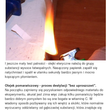
I jeszcze mały test palności - olejki eteryczne należą do grupy
substancji wysoce łatwopalnych. Nasączony papierek zapalił się
natychmiast i spalił w ułamku sekundy bardzo jasnym i mocno
kopcącym płomieniem.
Olejek pomarańczowy - proces destylacji "bez uproszczeń".
Na początku zajmiemy się pozyskaniem odpowiedniego materiału do
eksperymentu, akurat jest zima więc zakup kilku pomarańczy będzie
bardzo dobrym pomysłem bo są one bogate w witaminę C. W
wiadomy sposób pozbywamy się ich wnętrz a skórki, które normalnie
wyrzucamy oddzielamy od gąbczastej substancji, która znajduje się