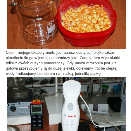
Celem mojego eksperymentu jest oprócz destylacji olejku także
określenie ile go w jednej pomarańczy jest. Zamroziłem więc skórki
tylko z dwóch dużych pomarańczy. Gdy nasza mrożonka jest już
gotowa przesypujemy ją do dużej zlewki, dolewamy trochę ciepłej
wody i miksujemy blenderem na rzadką, jednolitą papkę.