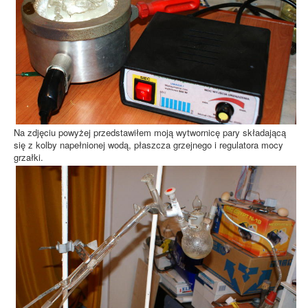
Na zdjęciu powyżej przedstawiłem moją wytwornicę pary składającą
się z kolby napełnionej wodą, płaszcza grzejnego i regulatora mocy
grzałki.