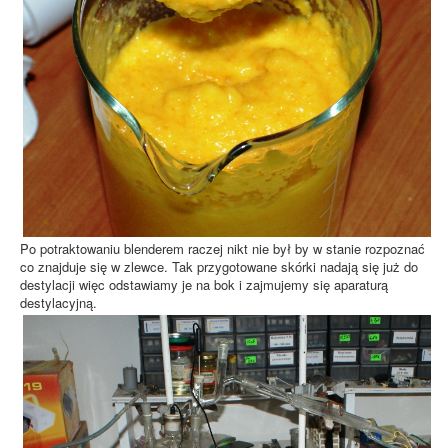
Po potraktowaniu blenderem raczej nikt nie był by w stanie rozpoznać
co znajduje się w zlewce. Tak przygotowane skórki nadają się już do
destylacji więc odstawiamy je na bok i zajmujemy się aparaturą
destylacyjną.