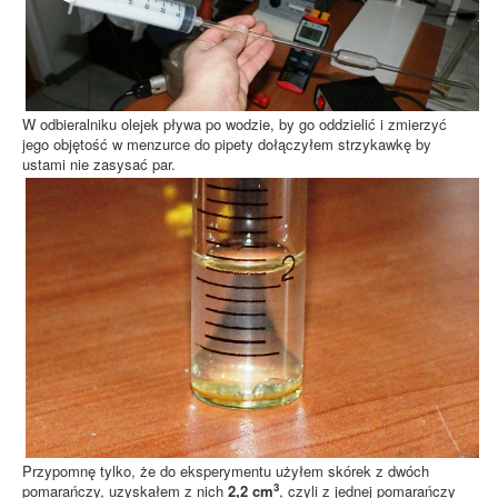
W odbieralniku olejek pływa po wodzie, by go oddzielić i zmierzyć
jego objętość w menzurce do pipety dołączyłem strzykawkę by
ustami nie zasysać par.
Przypomnę tylko, że do eksperymentu użyłem skórek z dwóch
3
pomarańczy, uzyskałem z nich
2,2 cm
, czyli z jednej pomarańczy