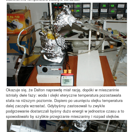
Okazuje się, że Dalton naprawdę miał rację, dopóki w mieszaninie
istniały dwie fazy: woda i olejki eteryczne temperatura pozostawała
stała na niższym poziomie. Dopiero po usunięciu olejku temperatura
dalej zaczęła wzrastać. Gdybyśmy zastosowali tu zwykłe
podgrzewanie dostarczali byśmy dużo energii w jednostce czasu a to
spowodowało by szybkie przegrzanie mieszaniny i rozpad olejków.