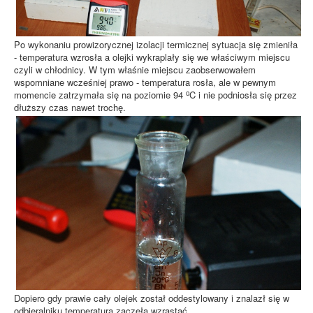
Po wykonaniu prowizorycznej izolacji termicznej sytuacja się zmieniła
- temperatura wzrosła a olejki wykraplały się we właściwym miejscu
czyli w chłodnicy. W tym właśnie miejscu zaobserwowałem
wspomniane wcześniej prawo - temperatura rosła, ale w pewnym
o
momencie zatrzymała się na poziomie 94
C i nie podniosła się przez
dłuższy czas nawet trochę.
Dopiero gdy prawie cały olejek został oddestylowany i znalazł się w
odbieralniku temperatura zaczęła wzrastać.