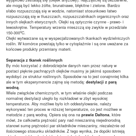
ale mogą być lekko żółte, brunatnawe, błękitne i zielone. Bardzo
słabo rozpuszczają się w wodzie, natomiast stosunkowo łatwo
rozpuszczają się w tłuszczach, rozpuszczalnikach organicznych oraz
innych olejkach eterycznych. Olejki są optycznie czynne - prawo- i
lewoskrętne. Temperatury wrzenia mieszczą się zwykle w przedziale
o
150-300
C.
Olejki wytwarzane są w wyspecjalizowanych tkankach wydzielniczych
roślin. W komórce powstają tylko w cytoplaźmie i są one uważane za
końcowe produkty przemiany materii.
Separacja z tkanek roślinnych
By móc korzystać z dobrodziejstw danych nam przez naturę w
postaci pięknie pachnących olejków musimy je jakimś sposobem
wydobyć ze struktur roślinnych. Sposobów na to jest conajmniej kilka
ale w tym eksperymencie zajmę się metodą:
destylacji z parą
wodną
.
Wiele związków chemicznych, w tym właśnie olejki podczas
normalnej destylacji uległo by rozkładowi w zbyt wysokiej
temperaturze. Aby możliwe było ich oddestylowanie, należy
wykonywać ten proces w niższej temperaturze, co jest możliwe w
metodzie z parą wodną. Opiera się ona na
prawie Daltona
, które
mówi, że całkowita prężność pary nad mieszaniną niejednorodną
stanowi sumę prężności par składników mieszaniny, niezależnie od
ilościowego stosunku składników. Z tego wynika, że dopóki istnieją