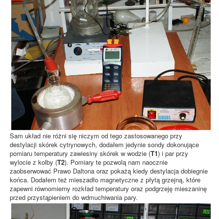
Sam układ nie różni się niczym od tego zastosowanego przy
destylacji skórek cytrynowych, dodałem jedynie sondy dokonujące
pomiaru temperatury zawiesiny skórek w wodzie (
T1
) i par przy
wylocie z kolby (
T2
). Pomiary te pozwolą nam naocznie
zaobserwować Prawo Daltona oraz pokażą kiedy destylacja dobiegnie
końca. Dodałem też mieszadło magnetyczne z płytą grzejną, które
zapewni równomierny rozkład temperatury oraz podgrzeję mieszaninę
przed przystąpieniem do wdmuchiwania pary.