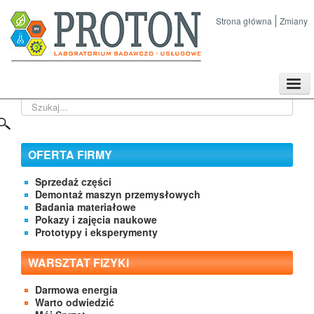
Strona główna
Zmiany
TPL
Szukaj...
Sklep
Nasze imprezy naukowe
Kontakt
OFERTA FIRMY
O Firmie
Sprzedaż części
Demontaż maszyn przemysłowych
Badania materiałowe
Pokazy i zajęcia naukowe
Prototypy i eksperymenty
WARSZTAT FIZYKI
Darmowa energia
Warto odwiedzić