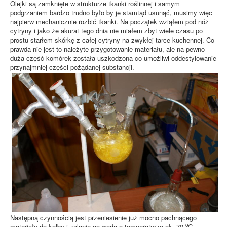
Olejki są zamknięte w strukturze tkanki roślinnej i samym
podgrzaniem bardzo trudno było by je stamtąd usunąć, musimy więc
najpierw mechanicznie rozbić tkanki. Na początek wziąłem pod nóż
cytryny i jako że akurat tego dnia nie miałem zbyt wiele czasu po
prostu starłem skórkę z całej cytryny na zwykłej tarce kuchennej. Co
prawda nie jest to należyte przygotowanie materiału, ale na pewno
duża część komórek została uszkodzona co umożliwi oddestylowanie
przynajmniej części pożądanej substancji.
Następną czynnością jest przeniesienie już mocno pachnącego
o
materiału do kolby i zalanie go wodą o temperaturze ok. 70
C.