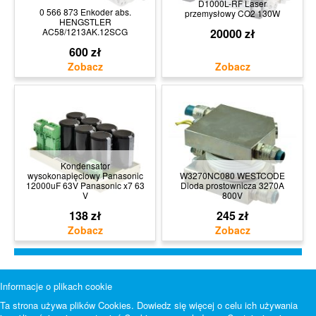
D1000L-RF Laser
0 566 873 Enkoder abs.
przemysłowy CO2 130W
HENGSTLER
AC58/1213AK.12SCG
20000 zł
600 zł
Kondensator
wysokonapięciowy Panasonic
W3270NC080 WESTCODE
12000uF 63V Panasonic x7 63
Dioda prostownicza 3270A
V
800V
138 zł
245 zł
Informacje o plikach cookie
Ta strona używa plików Cookies. Dowiedz się więcej o celu ich używania