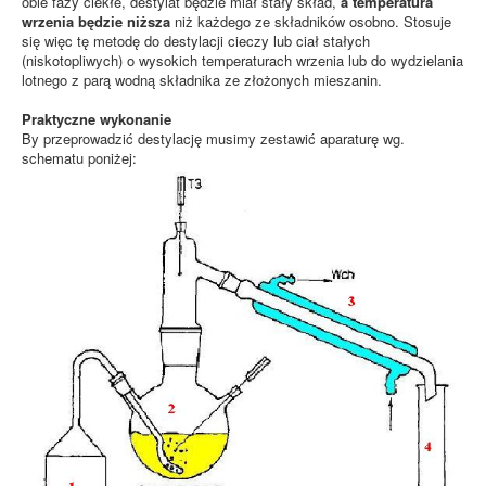
obie fazy ciekłe, destylat będzie miał stały skład,
a temperatura
wrzenia będzie niższa
niż każdego ze składników osobno. Stosuje
się więc tę metodę do destylacji cieczy lub ciał stałych
(niskotopliwych) o wysokich temperaturach wrzenia lub do wydzielania
lotnego z parą wodną składnika ze złożonych mieszanin.
Praktyczne wykonanie
By przeprowadzić destylację musimy zestawić aparaturę wg.
schematu poniżej: