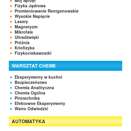
Mój Sprzęt
Fizyka Jądrowa
Promieniowanie Rentgenowskie
Wysokie Napięcie
Lasery
Magnetyzm
Mikrofale
Ultradźwięki
Próżnia
Kriofizyka
Fizykociekawostki
WARSZTAT CHEMII
Eksperymenty w kuchni
Bezpieczeństwo
Chemia Analityczna
Chemia Ogólna
Pirotechnika
Efektowne Eksperymenty
Warto Odwiedzić
AUTOMATYKA