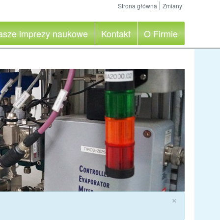
Strona główna
Zmiany
asze imprezy naukowe
Kontakt
O Firmie
×