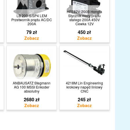
HFE82V-200B Hongfa
LB 200-S/SP4 LEM
Stycznik mocy prądu
Przetwornik prądu AC/DC
stałego 200A 450V
200A
Cewka 12V
79 zł
450 zł
ANBAUSATZ Stegmann
4218M Lin Engineering
AG 100 MSSI Enkoder
krokowy napęd liniowy
absolutny
CNC
2680 zł
245 zł