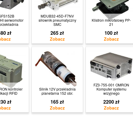
SFS152B
MDUB32-45D-F7NV
HI serwomotor
siłownik pneumatyczny
Klistron mikrofalowy PP-
przekładnia
SMC
21
80 zł
265 zł
100 zł
FZ3-755-001 OMRON
ON kontroler
Silnik 12V przekładnia
Komputer systemu
fikacji RFID
planetarna 152 obr.
wizyjnego
30 zł
165 zł
2200 zł