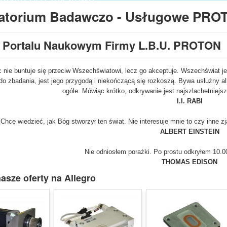
tura kontrolno - pomiarowa,
atorium Badawczo - Usługowe PRO
atorium,
nty budowy maszyn i wiele innych.
w Portalu Naukowym Firmy L.B.U. PROTON
 nie buntuje się przeciw Wszechświatowi, lecz go akceptuje. Wszechświat j
o zbadania, jest jego przygodą i niekończącą się rozkoszą. Bywa usłużny al
ogóle. Mówiąc krótko, odkrywanie jest najszlachetniej
I.I. RABI
Chcę wiedzieć, jak Bóg stworzył ten świat. Nie interesuje mnie to czy inne z
ALBERT EINSTEIN
Nie odniosłem porażki. Po prostu odkryłem 10.0
THOMAS EDISON
asze oferty na Allegro