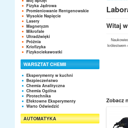
Mój Sprzęt
- Apara
Fizyka Jądrowa
Labor
- Labor
Promieniowanie Rentgenowskie
- Eleme
Wysokie Napięcie
Lasery
Witaj 
Magnetyzm
Mikrofale
Ultradźwięki
Naukowiec
Próżnia
królestwem d
Kriofizyka
Fizykociekawostki
WARSZTAT CHEMII
Eksperymenty w kuchni
Bezpieczeństwo
Chemia Analityczna
Chemia Ogólna
Pirotechnika
Zobacz n
Efektowne Eksperymenty
Warto Odwiedzić
AUTOMATYKA