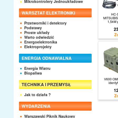
Mikrokontrolery Jednoukładowe
WARSZTAT ELEKTRONIKI
HC-
MITSUBIS
1,5kW 
Przetworniki i detektory
Podstawy
23
Proste układy
Warto odwiedzić
Energoelektronika
Elektroprojekty
ENERGIA ODNAWIALNA
Energia Wiatru
Biopaliwa
V600 OMR
identy
TECHNIKA I PRZEMYSŁ
12
Jak to działa ?
WYDARZENIA
Warszawski Piknik Naukowy