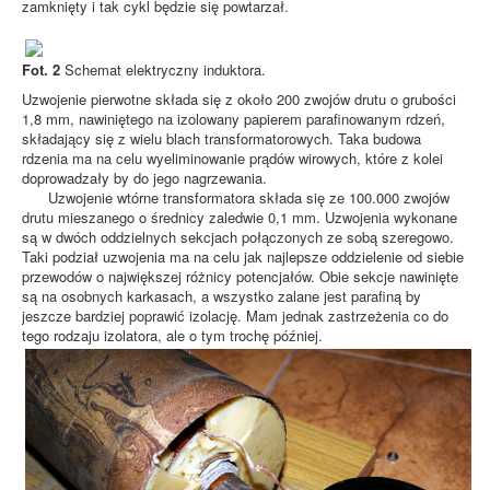
zamknięty i tak cykl będzie się powtarzał.
Fot. 2
Schemat elektryczny induktora.
Uzwojenie pierwotne składa się z około 200 zwojów drutu o grubości
1,8 mm, nawiniętego na izolowany papierem parafinowanym rdzeń,
składający się z wielu blach transformatorowych. Taka budowa
rdzenia ma na celu wyeliminowanie prądów wirowych, które z kolei
doprowadzały by do jego nagrzewania.
Uzwojenie wtórne transformatora składa się ze 100.000 zwojów
drutu mieszanego o średnicy zaledwie 0,1 mm. Uzwojenia wykonane
są w dwóch oddzielnych sekcjach połączonych ze sobą szeregowo.
Taki podział uzwojenia ma na celu jak najlepsze oddzielenie od siebie
przewodów o największej różnicy potencjałów. Obie sekcje nawinięte
są na osobnych karkasach, a wszystko zalane jest parafiną by
jeszcze bardziej poprawić izolację. Mam jednak zastrzeżenia co do
tego rodzaju izolatora, ale o tym trochę później.