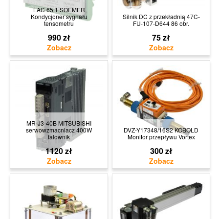
LAC 65.1 SOEMER
Kondycjoner sygnału
Silnik DC z przekładnią 47C-
tensometru
FU-107-D644 86 obr.
990 zł
75 zł
MR-J3-40B MITSUBISHI
serwowzmacniacz 400W
DVZ-Y17348/16S2 KOBOLD
falownik
Monitor przepływu Vortex
1120 zł
300 zł