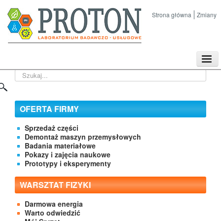
Strona główna
Zmiany
TPL
Szukaj...
Sklep
Nasze imprezy naukowe
Kontakt
OFERTA FIRMY
O Firmie
Sprzedaż części
Demontaż maszyn przemysłowych
Badania materiałowe
Pokazy i zajęcia naukowe
Prototypy i eksperymenty
WARSZTAT FIZYKI
Darmowa energia
Warto odwiedzić