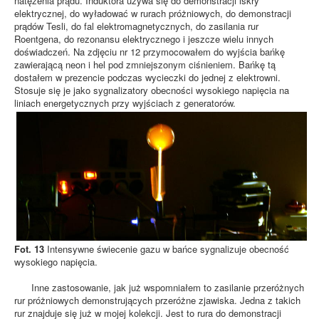
natężenia prądu. Induktora używa się do demonstracji iskry
elektrycznej, do wyładować w rurach próżniowych, do demonstracji
prądów Tesli, do fal elektromagnetycznych, do zasilania rur
Roentgena, do rezonansu elektrycznego i jeszcze wielu innych
doświadczeń. Na zdjęciu nr 12 przymocowałem do wyjścia bańkę
zawierającą neon i hel pod zmniejszonym ciśnieniem. Bańkę tą
dostałem w prezencie podczas wycieczki do jednej z elektrowni.
Stosuje się je jako sygnalizatory obecności wysokiego napięcia na
liniach energetycznych przy wyjściach z generatorów.
Fot. 13
Intensywne świecenie gazu w bańce sygnalizuje obecność
wysokiego napięcia.
Inne zastosowanie, jak już wspomniałem to zasilanie przeróżnych
rur próżniowych demonstrujących przeróżne zjawiska. Jedna z takich
rur znajduje się już w mojej kolekcji. Jest to rura do demonstracji