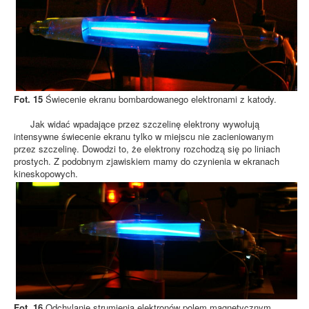
Fot. 15
Świecenie ekranu bombardowanego elektronami z katody.
Jak widać wpadające przez szczelinę elektrony wywołują
intensywne świecenie ekranu tylko w miejscu nie zacieniowanym
przez szczelinę. Dowodzi to, że elektrony rozchodzą się po liniach
prostych. Z podobnym zjawiskiem mamy do czynienia w ekranach
kineskopowych.
Fot. 16
Odchylanie strumienia elektronów polem magnetycznym.