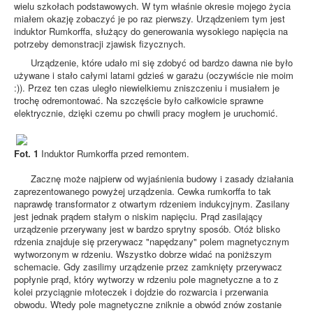
wielu szkołach podstawowych. W tym właśnie okresie mojego życia
miałem okazję zobaczyć je po raz pierwszy. Urządzeniem tym jest
induktor Rumkorffa, służący do generowania wysokiego napięcia na
potrzeby demonstracji zjawisk fizycznych.
Urządzenie, które udało mi się zdobyć od bardzo dawna nie było
używane i stało całymi latami gdzieś w garażu (oczywiście nie moim
:)). Przez ten czas uległo niewielkiemu zniszczeniu i musiałem je
trochę odremontować. Na szczęście było całkowicie sprawne
elektrycznie, dzięki czemu po chwili pracy mogłem je uruchomić.
Fot. 1
Induktor Rumkorffa przed remontem.
Zacznę może najpierw od wyjaśnienia budowy i zasady działania
zaprezentowanego powyżej urządzenia. Cewka rumkorffa to tak
naprawdę transformator z otwartym rdzeniem indukcyjnym. Zasilany
jest jednak prądem stałym o niskim napięciu. Prąd zasilający
urządzenie przerywany jest w bardzo sprytny sposób. Otóż blisko
rdzenia znajduje się przerywacz "napędzany" polem magnetycznym
wytworzonym w rdzeniu. Wszystko dobrze widać na poniższym
schemacie. Gdy zasilimy urządzenie przez zamknięty przerywacz
popłynie prąd, który wytworzy w rdzeniu pole magnetyczne a to z
kolei przyciągnie młoteczek i dojdzie do rozwarcia i przerwania
obwodu. Wtedy pole magnetyczne zniknie a obwód znów zostanie