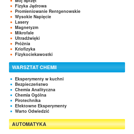
Mój Sprzęt
Fizyka Jądrowa
Promieniowanie Rentgenowskie
Wysokie Napięcie
Lasery
Magnetyzm
Mikrofale
Ultradźwięki
Próżnia
Kriofizyka
Fizykociekawostki
WARSZTAT CHEMII
Eksperymenty w kuchni
Bezpieczeństwo
Chemia Analityczna
Chemia Ogólna
Pirotechnika
Efektowne Eksperymenty
Warto Odwiedzić
AUTOMATYKA