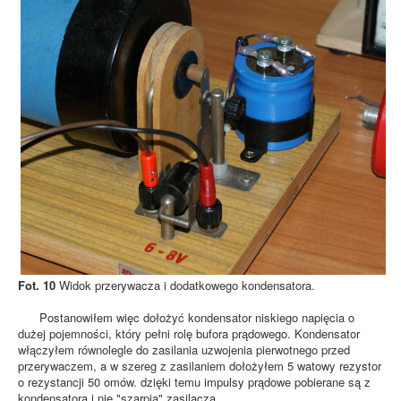
Fot. 10
Widok przerywacza i dodatkowego kondensatora.
Postanowiłem więc dołożyć kondensator niskiego napięcia o
dużej pojemności, który pełni rolę bufora prądowego. Kondensator
włączyłem równolegle do zasilania uzwojenia pierwotnego przed
przerywaczem, a w szereg z zasilaniem dołożyłem 5 watowy rezystor
o rezystancji 50 omów. dzięki temu impulsy prądowe pobierane są z
kondensatora i nie "szarpią" zasilacza.