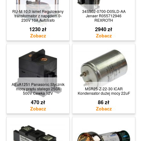
RU-M 10,0 ismet Regulowany
34S502-0700-D05LD-AA
transformator z napędem 0-
Jenaer R055712946
230V 10A Autotrafo
REXROTH
1230 zł
2940 zł
AEVA1251 Panasonic Stycznik
mocy prądu stałego 250A
MSR25-Z-22-30 ICAR
500V Cewka 12V
Kondensator dużej mocy 22uF
470 zł
86 zł