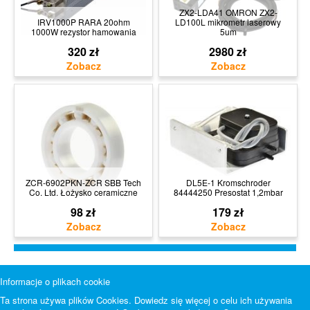
ZX2-LDA41 OMRON ZX2-
IRV1000P RARA 20ohm
LD100L mikrometr laserowy
1000W rezystor hamowania
5um
320 zł
2980 zł
ZCR-6902PKN-ZCR SBB Tech
DL5E-1 Kromschroder
Co. Ltd. Łożysko ceramiczne
84444250 Presostat 1,2mbar
98 zł
179 zł
Informacje o plikach cookie
Ta strona używa plików Cookies. Dowiedz się więcej o celu ich używania