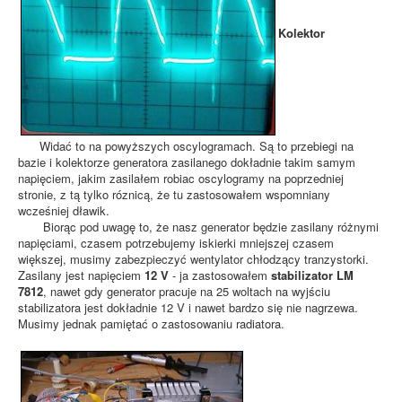
Kolektor
Widać to na powyższych oscylogramach. Są to przebiegi na
bazie i kolektorze generatora zasilanego dokładnie takim samym
napięciem, jakim zasilałem robiac oscylogramy na poprzedniej
stronie, z tą tylko róznicą, że tu zastosowałem wspomniany
wcześniej dławik.
Biorąc pod uwagę to, że nasz generator będzie zasilany różnymi
napięciami, czasem potrzebujemy iskierki mniejszej czasem
większej, musimy zabezpieczyć wentylator chłodzący tranzystorki.
Zasilany jest napięciem
12 V
- ja zastosowałem
stabilizator LM
7812
, nawet gdy generator pracuje na 25 woltach na wyjściu
stabilizatora jest dokładnie 12 V i nawet bardzo się nie nagrzewa.
Musimy jednak pamiętać o zastosowaniu radiatora.