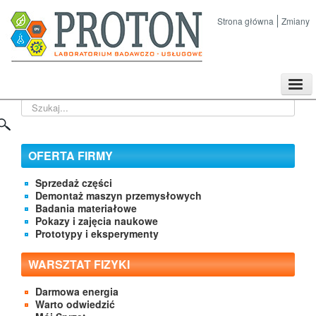
Strona główna
Zmiany
TPL
Szukaj...
Sklep
Nasze imprezy naukowe
Kontakt
OFERTA FIRMY
O Firmie
Sprzedaż części
Demontaż maszyn przemysłowych
Badania materiałowe
Pokazy i zajęcia naukowe
Prototypy i eksperymenty
WARSZTAT FIZYKI
Darmowa energia
Warto odwiedzić