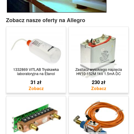
Zobacz nasze oferty na Allegro
1332869 VITLAB Tryskawka
Zasilacz wysokiego napięcia
laboratoryjna na Etanol
HV10-152M 1kV 1.5mA DC
31 zł
230 zł