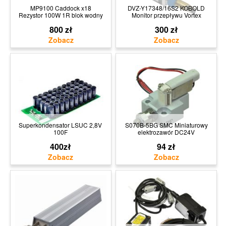
MP9100 Caddock x18
DVZ-Y17348/16S2 KOBOLD
Rezystor 100W 1R blok wodny
Monitor przepływu Vortex
800 zł
300 zł
Superkondensator LSUC 2,8V
S070B-5BG SMC Miniaturowy
100F
elektrozawór DC24V
400zł
94 zł