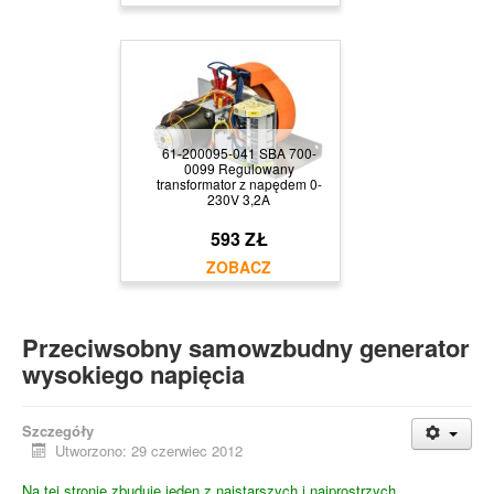
61-200095-041 SBA 700-
0099 Regulowany
transformator z napędem 0-
230V 3,2A
593 ZŁ
Przeciwsobny samowzbudny generator
wysokiego napięcia
Szczegóły
Utworzono: 29 czerwiec 2012
Na tej stronie zbuduję jeden z najstarszych i najprostrzych