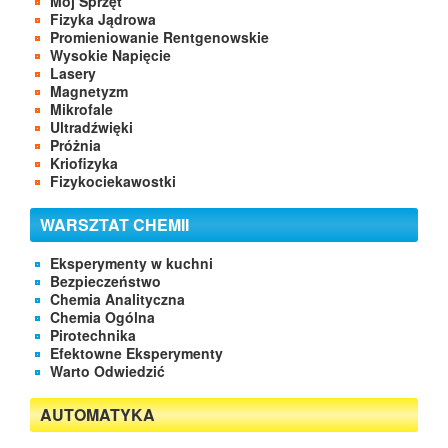
Mój Sprzęt
Fizyka Jądrowa
Promieniowanie Rentgenowskie
Wysokie Napięcie
Lasery
Magnetyzm
Mikrofale
Ultradźwięki
Próżnia
Kriofizyka
Fizykociekawostki
WARSZTAT CHEMII
Eksperymenty w kuchni
Bezpieczeństwo
Chemia Analityczna
Chemia Ogólna
Pirotechnika
Efektowne Eksperymenty
Warto Odwiedzić
AUTOMATYKA