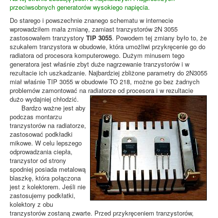
przeciwsobnych generatorów wysokiego napięcia.
Do starego i powszechnie znanego schematu w internecie
wprowadziłem mała zmianę, zamiast tranzystorów 2N 3055
zastosowałem tranzystory
TIP 3055
. Powodem tej zmiany było to, że
szukałem tranzystora w obudowie, która umożliwi przykręcenie go do
radiatora od procesora komputerowego. Dużym minusem tego
generatora jest właśnie zbyt duże nagrzewanie tranzystorów i w
rezultacie ich uszkadzanie. Najbardziej zbliżone parametry do 2N3055
miał właśnie TIP 3055 w obudowie TO 218, możne go bez żadnych
problemów zamontować na radiatorze od procesora i w rezultacie
dużo wydajniej chłodzić.
Bardzo ważne jest aby
podczas montarzu
tranzystorów na radiatorze,
zastosować podkładki
mikowe. W celu lepszego
odprowadzania ciepła,
tranzystor od strony
spodniej posiada metalową
blaszkę, która połączona
jest z kolektorem. Jeśli nie
zastosujemy podkłatki,
kolektory z obu
tranzystorów zostaną zwarte. Przed przykręceniem tranzystorów,