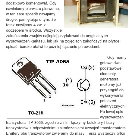
dodatkowo komentował. Gdy
nawiniemy pierwsze pierwotne,
w ten sam sposób nawijamy
drugie, pamiętając o tym, że
teraz nawijamy 4 zw. z
odczepem w środku. Wszystkie
zakończenia zwojów najlepiej przylutować do oryginalnych
wyprowadzeń karkasu, lub jak na zdjęciach zakończyć na płytce i
opisać, bardzo ułatwi to później łączenie przewodami.
Gdy mamy
gotowe dwa
podstawowe
elementy
generatora
możemy już
przystąpić do
wykonywania
połączeń
elektrycznych.
Po lewej opis
wyprowadzeń
tranzystora TIP 3055. zgodnie z nim łączymy kolektory i bazy
tranzystorów z odpowiednimi zakończeniami uzwojeń transformatora.
Emitery obu tranzystorów zwieramy do masy. Teraz wystarczy tylko