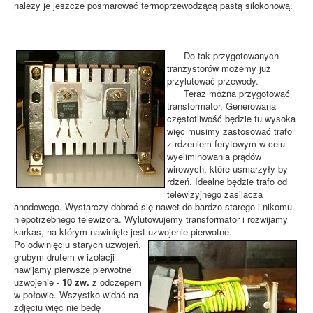
nalezy je jeszcze posmarować termoprzewodzącą pastą silokonową.
Do tak przygotowanych
tranzystorów możemy już
przylutować przewody.
Teraz można przygotować
transformator, Generowana
częstotliwość będzie tu wysoka
więc musimy zastosować trafo
z rdzeniem ferytowym w celu
wyeliminowania prądów
wirowych, które usmarzyły by
rdzeń. Idealne będzie trafo od
telewizyjnego zasilacza
anodowego. Wystarczy dobrać się nawet do bardzo starego i nikomu
niepotrzebnego telewizora. Wylutowujemy transformator i rozwijamy
karkas, na którym nawinięte jest uzwojenie pierwotne.
Po odwinięciu starych uzwojeń,
grubym drutem w izolacji
nawijamy pierwsze pierwotne
uzwojenie -
10 zw.
z odczepem
w połowie. Wszystko widać na
zdjęciu więc nie bedę