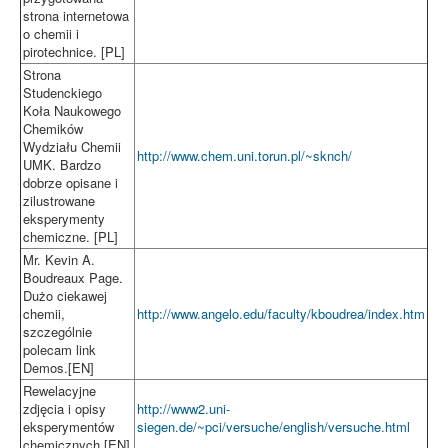
strona internetowa
o chemii i
pirotechnice. [PL]
Strona
Studenckiego
Koła Naukowego
Chemików
Wydziału Chemii
http://www.chem.uni.torun.pl/~sknch/
UMK. Bardzo
dobrze opisane i
zilustrowane
eksperymenty
chemiczne. [PL]
Mr. Kevin A.
Boudreaux Page.
Dużo ciekawej
chemii,
http://www.angelo.edu/faculty/kboudrea/index.htm
szczególnie
polecam link
Demos.[EN]
Rewelacyjne
zdjęcia i opisy
http://www2.uni-
eksperymentów
siegen.de/~pci/versuche/english/versuche.html
chemicznych.[EN]