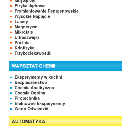
Mój Sprzęt
Fizyka Jądrowa
Promieniowanie Rentgenowskie
Wysokie Napięcie
Lasery
Magnetyzm
Mikrofale
Ultradźwięki
Próżnia
Kriofizyka
Fizykociekawostki
WARSZTAT CHEMII
Eksperymenty w kuchni
Bezpieczeństwo
Chemia Analityczna
Chemia Ogólna
Pirotechnika
Efektowne Eksperymenty
Warto Odwiedzić
AUTOMATYKA