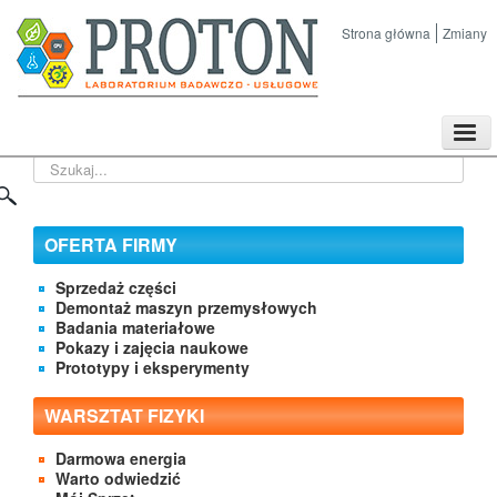
Strona główna
Zmiany
TPL
Szukaj...
Sklep
Nasze imprezy naukowe
Kontakt
OFERTA FIRMY
O Firmie
Sprzedaż części
Demontaż maszyn przemysłowych
Badania materiałowe
Pokazy i zajęcia naukowe
Prototypy i eksperymenty
WARSZTAT FIZYKI
Darmowa energia
Warto odwiedzić