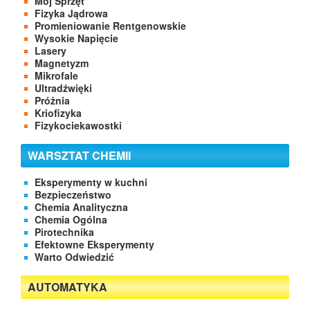
Mój Sprzęt
Fizyka Jądrowa
Promieniowanie Rentgenowskie
Wysokie Napięcie
Lasery
Magnetyzm
Mikrofale
Ultradźwięki
Próżnia
Kriofizyka
Fizykociekawostki
WARSZTAT CHEMII
Eksperymenty w kuchni
Bezpieczeństwo
Chemia Analityczna
Chemia Ogólna
Pirotechnika
Efektowne Eksperymenty
Warto Odwiedzić
AUTOMATYKA