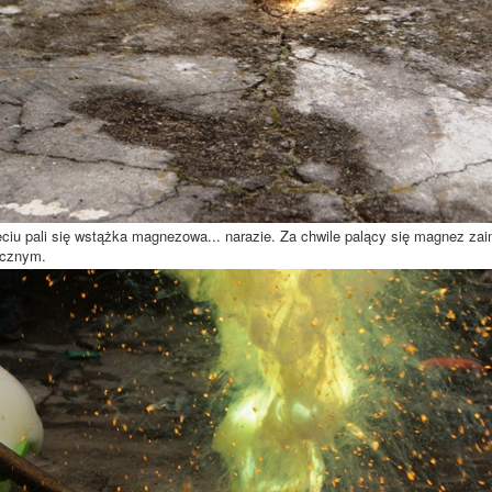
ęciu pali się wstążka magnezowa... narazie. Za chwile palący się magnez zai
ycznym.