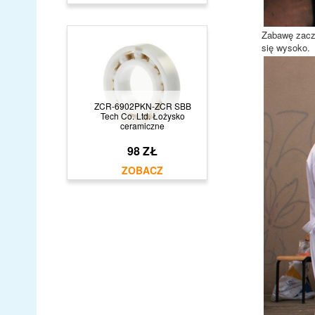
Zabawę zaczę
się wysoko.
ZCR-6902PKN-ZCR SBB
Tech Co. Ltd. Łożysko
ceramiczne
98 ZŁ