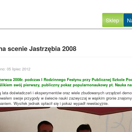
Sklep
N
a scenie Jastrzębia 2008
no: 05 lipiec 2012
zerwca 2008r. podczas I Rodzinnego Festynu przy Publicznej Szkole Po
ślikiem swój pierwszy, publiczny pokaz popularnonaukowy pt. Nauka na 
lata doświadczeń i eksperymentów oraz wiele zbudowanych urządzeń demons
owałem swoje przygody w świecie nauki zazwyczaj w wąskim gronie znajomyc
niem. Wysiłek jednak opłacił się i pokaz wypadł rewelacyjnie.