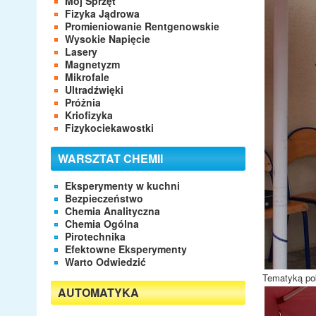
Mój Sprzęt
Fizyka Jądrowa
Promieniowanie Rentgenowskie
Wysokie Napięcie
Lasery
Magnetyzm
Mikrofale
Ultradźwięki
Próżnia
Kriofizyka
Fizykociekawostki
WARSZTAT CHEMII
Eksperymenty w kuchni
Bezpieczeństwo
Chemia Analityczna
Chemia Ogólna
Pirotechnika
Efektowne Eksperymenty
Warto Odwiedzić
Tematyką pok
AUTOMATYKA