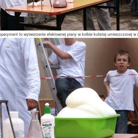
peryment to wytworzenie efektownej piany w kolbie kulistej umieszczonej w