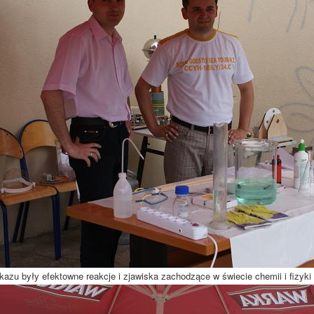
azu były efektowne reakcje i zjawiska zachodzące w świecie chemii i fizyki 