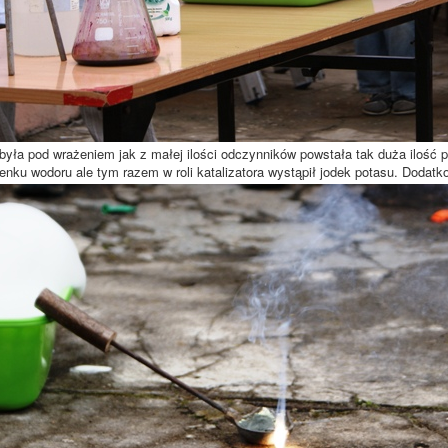
była pod wrażeniem jak z małej ilości odczynników powstała tak duża ilość
lenku wodoru ale tym razem w roli katalizatora wystąpił jodek potasu. Dodat