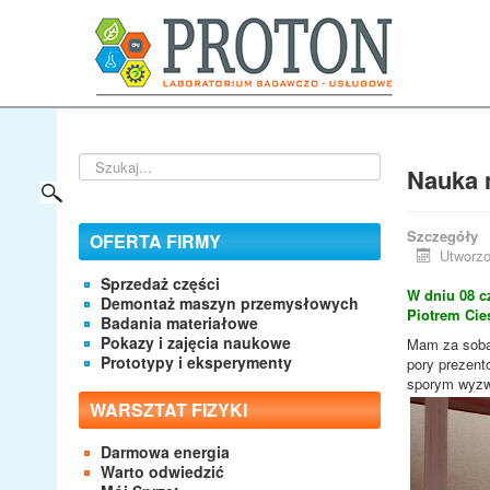
Szukaj...
Nauka n
Szczegóły
OFERTA FIRMY
Utworzo
Sprzedaż części
W dniu 08 c
Demontaż maszyn przemysłowych
Piotrem Cie
Badania materiałowe
Pokazy i zajęcia naukowe
Mam za sobą 
Prototypy i eksperymenty
pory prezent
sporym wyzwa
WARSZTAT FIZYKI
Darmowa energia
Warto odwiedzić