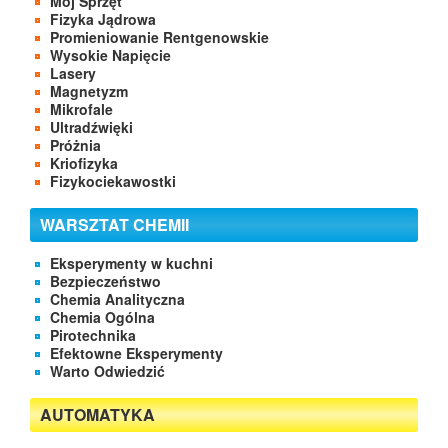
Mój Sprzęt
Fizyka Jądrowa
Promieniowanie Rentgenowskie
Wysokie Napięcie
Lasery
Magnetyzm
Mikrofale
Ultradźwięki
Próżnia
Kriofizyka
Fizykociekawostki
WARSZTAT CHEMII
Eksperymenty w kuchni
Bezpieczeństwo
Chemia Analityczna
Chemia Ogólna
Pirotechnika
Efektowne Eksperymenty
Warto Odwiedzić
AUTOMATYKA