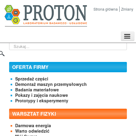
Strona główna
Zmiany
TPL
Szukaj...
Sklep
Nasze imprezy naukowe
Kontakt
OFERTA FIRMY
O Firmie
Sprzedaż części
Demontaż maszyn przemysłowych
Badania materiałowe
Pokazy i zajęcia naukowe
Prototypy i eksperymenty
WARSZTAT FIZYKI
Darmowa energia
Warto odwiedzić