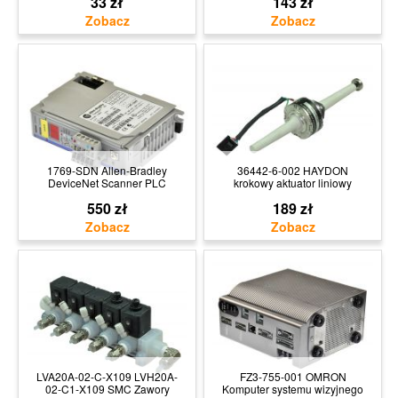
33 zł
143 zł
1769-SDN Allen-Bradley
36442-6-002 HAYDON
DeviceNet Scanner PLC
krokowy aktuator liniowy
550 zł
189 zł
LVA20A-02-C-X109 LVH20A-
FZ3-755-001 OMRON
02-C1-X109 SMC Zawory
Komputer systemu wizyjnego