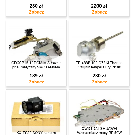
230 zł
2200 zł
CDQ2B16-10DCM-M Siłownik
TP-488Pt100 CZAKI Thermo
pneumatyczny SMC D-M9NV
Czujnik temperatury Pt100
189 zł
230 zł
QWD1DA50 HUAWEI
XC-ES30 SONY kamera
Wzmacniacz mocy RF 50W