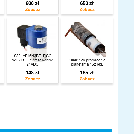
600 zł
650 zł
S301YF16N3BE1F GC
VALVES Elektrozawór NZ
Silnik 12V przekładnia
24VDC
planetarna 152 obr.
148 zł
165 zł