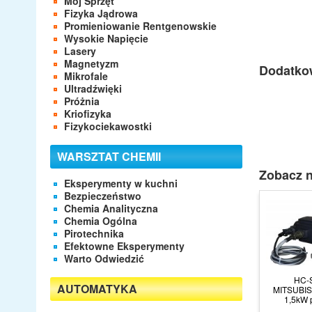
Mój Sprzęt
Fizyka Jądrowa
Promieniowanie Rentgenowskie
Wysokie Napięcie
Lasery
Magnetyzm
Dodatko
Mikrofale
Ultradźwięki
Próżnia
Kriofizyka
Fizykociekawostki
WARSZTAT CHEMII
Zobacz n
Eksperymenty w kuchni
Bezpieczeństwo
Chemia Analityczna
Chemia Ogólna
Pirotechnika
Efektowne Eksperymenty
Warto Odwiedzić
HC-
AUTOMATYKA
MITSUBIS
1,5kW 