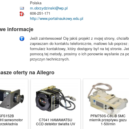
Polska
m.obrzydzinski@wp.pl
606-251-171
http://www.portalnaukowy.edu.pl
we informacje
Jeśli zainteresował Cię jakiś projekt z mojej strony, chci
zapraszam do kontaktu telefonicznie, mailowo lub poprzez 
formularz kontaktowy, który dostępny był na tej stronie. J
pomocą tej metody, prosimy o ich ponownie wysłanie za pom
przyczyn technicznych.
asze oferty na Allegro
SFS152B
PFM750S-C8L-B SMC
HI serwomotor
C7041 HAMAMATSU
miernik przepływu gazu
przekładnia
CCD detektor światła UV
1-50l/min