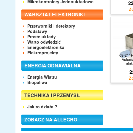
Mikrokontrolery Jednoukładowe
23
WARSZTAT ELEKTRONIKI
Przetworniki i detektory
Podstawy
Proste układy
Warto odwiedzić
Energoelektronika
Elektroprojekty
09-211H
Automa
elek
ENERGIA ODNAWIALNA
2
Energia Wiatru
Biopaliwa
TECHNIKA I PRZEMYSŁ
Jak to działa ?
ZOBACZ NA ALLEGRO