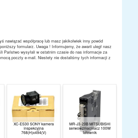
ałbyś nawiązać współpracę lub masz jakikolwiek inny powód
poniższy formularz. Uwaga ! Informujemy, że awarii uległ nasz
eśli Państwo wysyłali w ostatnim czasie do nas informacje za
ocą poczty e-mail. Niestety nie dostaliśmy tych informacji z
XC-ES30 SONY kamera
MR-J3-20B MITSUBISHI
inspekcyjna
serwowzmacniacz 100W
768(H)x494(V)
falownik