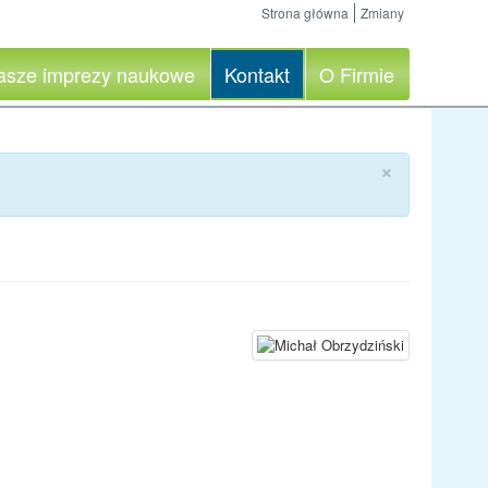
Strona główna
Zmiany
asze imprezy naukowe
Kontakt
O Firmie
×