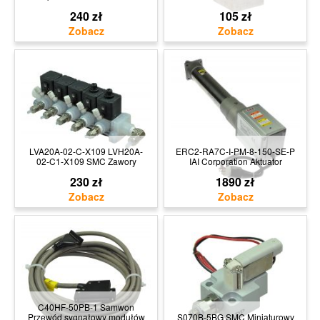
240 zł
105 zł
LVA20A-02-C-X109 LVH20A-
ERC2-RA7C-I-PM-8-150-SE-P
02-C1-X109 SMC Zawory
IAI Corporation Aktuator
230 zł
1890 zł
C40HF-50PB-1 Samwon
Przewód sygnałowy modułów
S070B-5BG SMC Miniaturowy