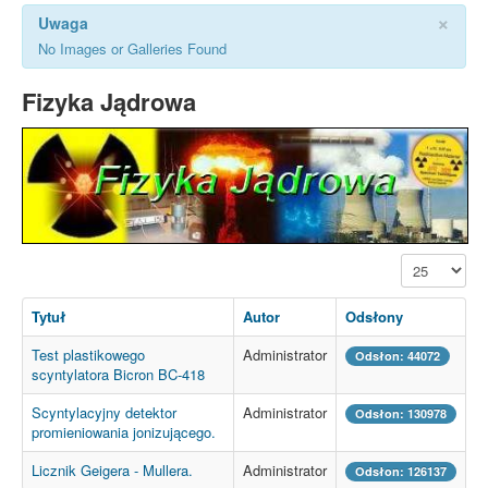
×
Uwaga
No Images or Galleries Found
Fizyka Jądrowa
Pokaż #
Tytuł
Autor
Odsłony
Test plastikowego
Administrator
Odsłon: 44072
scyntylatora Bicron BC-418
Scyntylacyjny detektor
Administrator
Odsłon: 130978
promieniowania jonizującego.
Licznik Geigera - Mullera.
Administrator
Odsłon: 126137