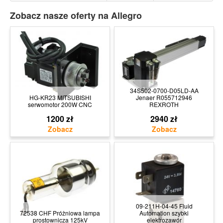
Zobacz nasze oferty na Allegro
34S502-0700-D05LD-AA
HG-KR23 MITSUBISHI
Jenaer R055712946
serwomotor 200W CNC
REXROTH
1200 zł
2940 zł
09-211H-04-45 Fluid
72538 CHF Próżniowa lampa
Automation szybki
prostownicza 125kV
elektrozawór