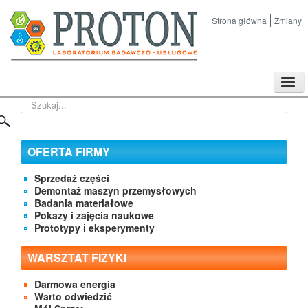
Strona główna
Zmiany
TPL
Szukaj...
Sklep
Nasze imprezy naukowe
Kontakt
OFERTA FIRMY
O Firmie
Sprzedaż części
Demontaż maszyn przemysłowych
Badania materiałowe
Pokazy i zajęcia naukowe
Prototypy i eksperymenty
WARSZTAT FIZYKI
Darmowa energia
Warto odwiedzić