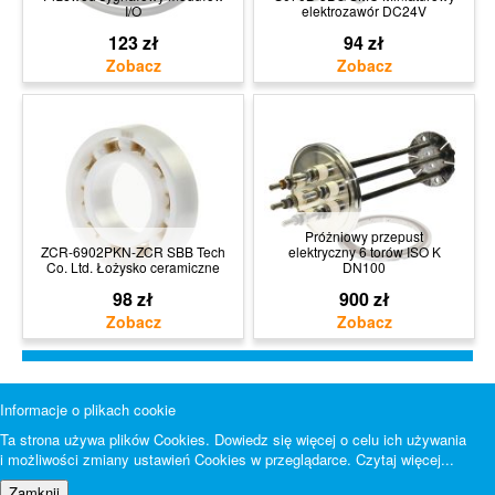
I/O
elektrozawór DC24V
123 zł
94 zł
Próżniowy przepust
ZCR-6902PKN-ZCR SBB Tech
elektryczny 6 torów ISO K
Co. Ltd. Łożysko ceramiczne
DN100
98 zł
900 zł
Informacje o plikach cookie
Ta strona używa plików Cookies. Dowiedz się więcej o celu ich używania
i możliwości zmiany ustawień Cookies w przeglądarce.
Czytaj więcej...