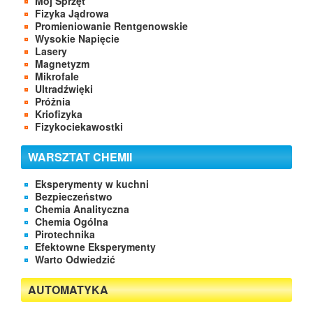
Mój Sprzęt
Fizyka Jądrowa
Promieniowanie Rentgenowskie
Wysokie Napięcie
Lasery
Magnetyzm
Mikrofale
Ultradźwięki
Próżnia
Kriofizyka
Fizykociekawostki
WARSZTAT CHEMII
Eksperymenty w kuchni
Bezpieczeństwo
Chemia Analityczna
Chemia Ogólna
Pirotechnika
Efektowne Eksperymenty
Warto Odwiedzić
AUTOMATYKA