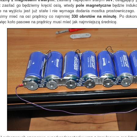
t zasilać go będziemy kręcić osią, wtedy
pole magnetyczne
będzie induko
ie na wyjściu jest już stałe i nie wymaga dodania mostka prostowniczego
imy mieć na osi prądnicy co najmniej
330 obrotów na minutę
. Po dokon
więc koło pasowe na prądnicy musi mieć jak najmniejszą średnicę.