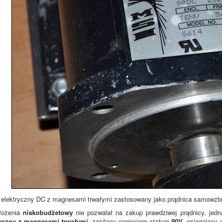
k elektryczny DC z magnesami trwałymi zastosowany jako prądnica samowzb
ałożenia
niskobudżetowy
nie pozwalał na zakup prawdziwej prądnicy, jedn
tryczny z magnesami trwałymi
, zasilany napięciem stałym
90V
, osiągający