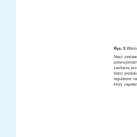
Rys. 5
Wiktor
Nasz zestaw 
potencjomet
zasilania pr
ilości prod
regulatora n
który zapewn