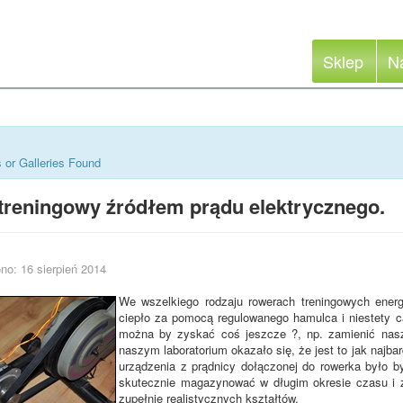
Sklep
N
 or Galleries Found
treningowy źródłem prądu elektrycznego.
no: 16 sierpień 2014
We wszelkiego rodzaju rowerach treningowych energ
ciepło za pomocą regulowanego hamulca i niestety c
można by zyskać coś jeszcze ?, np. zamienić nasz
naszym laboratorium okazało się, że jest to jak najba
urządzenia z prądnicy dołączonej do rowerka było by
skutecznie magazynować w długim okresie czasu i zu
zupełnie realistycznych kształtów.