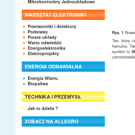
Mikrokontrolery Jednoukładowe
WARSZTAT ELEKTRONIKI
Przetworniki i detektory
Podstawy
Rys. 1
Rower 
Proste układy
Ten, który 
Warto odwiedzić
hamulca. Tak
Energoelektronika
symbol to
6
Elektroprojekty
zamontowali
ENERGIA ODNAWIALNA
Energia Wiatru
Biopaliwa
TECHNIKA I PRZEMYSŁ
Jak to działa ?
ZOBACZ NA ALLEGRO