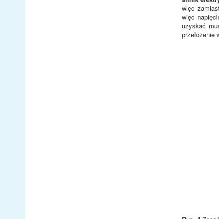
więc zamias
więc napięc
uzyskać mus
przełożenie 