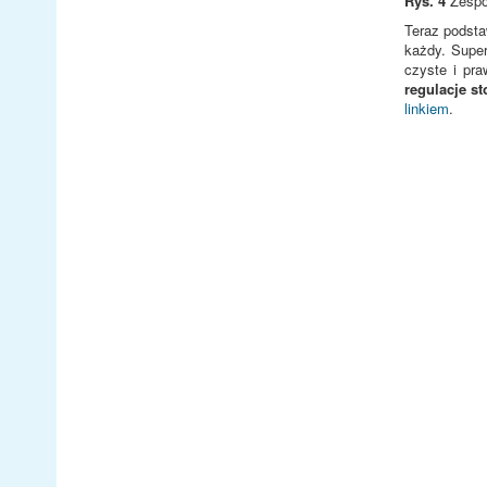
Rys. 4
Zespó
Teraz podst
każdy. Super
czyste i pra
regulacje s
linkiem
.