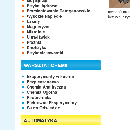
Mój Sprzęt
Fizyka Jądrowa
Promieniowanie Rentgenowskie
ćwiczeń na r
Wysokie Napięcie
bez większy
Lasery
Magnetyzm
Mikrofale
Ultradźwięki
Próżnia
Kriofizyka
Fizykociekawostki
WARSZTAT CHEMII
Eksperymenty w kuchni
Bezpieczeństwo
Chemia Analityczna
Chemia Ogólna
Pirotechnika
Efektowne Eksperymenty
Warto Odwiedzić
AUTOMATYKA