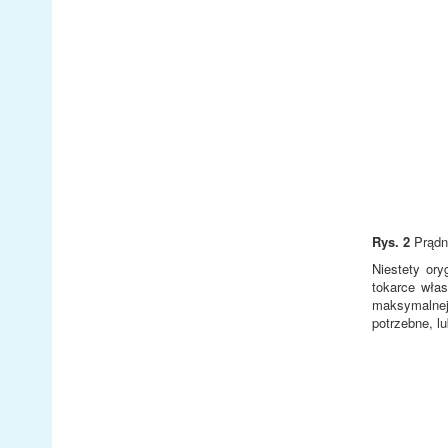
Rys. 2
Prądni
Niestety ory
tokarce wła
maksymalnej 
potrzebne, l