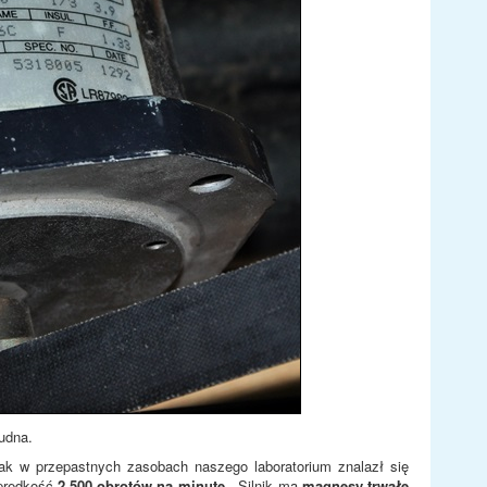
udna.
ak w przepastnych zasobach naszego laboratorium znalazł się
 prędkość
2.500 obrotów na minutę
. Silnik ma
magnesy trwałe