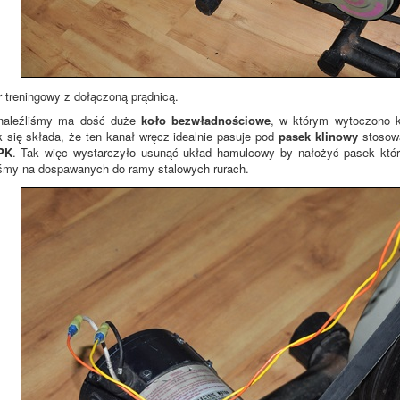
treningowy z dołączoną prądnicą.
znaleźliśmy ma dość duże
koło bezwładnościowe
, w którym wytoczono k
 się składa, że ten kanał wręcz idealnie pasuje pod
pasek klinowy
stosow
PK
. Tak więc wystarczyło usunąć układ hamulcowy by nałożyć pasek któ
śmy na dospawanych do ramy stalowych rurach.