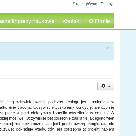
Strona główna
Zmiany
asze imprezy naukowe
Kontakt
O Firmie
×
ia, jaką człowiek uwalnia podczas treningu jest zamieniana w
ałkowicie tracona. Oczywiście zyskujemy kondycję, ale czy nie
ą pracę w prąd elektryczny i zasilić oświetlenie w domu ? W
rdziej możliwe. Oczywiście bezpośrednie zasilanie jakiegokolwiek
 raczej mało skuteczne, ale jeśli produkowaną energie uda się
żywać dokładnie wtedy, gdy jest potrzebna to projekt nabiera