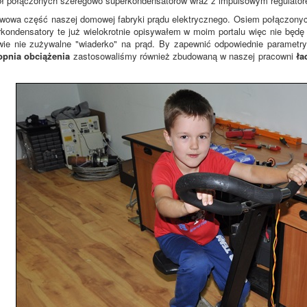
ł połączonych szeregowo superkondensatorów wraz z impulsowym regulator
awowa część naszej domowej fabryki prądu elektrycznego. Osiem połączon
kondensatory te już wielokrotnie opisywałem w moim portalu więc nie będę si
wie nie zużywalne "wiaderko" na prąd. By zapewnić odpowiednie parametry
topnia obciążenia
zastosowaliśmy również zbudowaną w naszej pracowni
ła