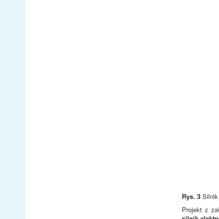
Rys. 3
Silni
Projekt z z
silnik elek