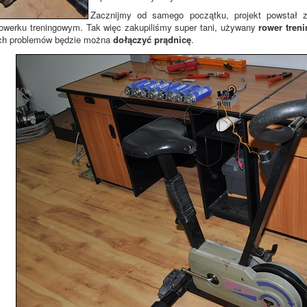
Zacznijmy od samego początku, projekt powstał 
owerku treningowym. Tak więc zakupiliśmy super tani, używany
rower tren
ch problemów będzie można
dołączyć prądnicę
.