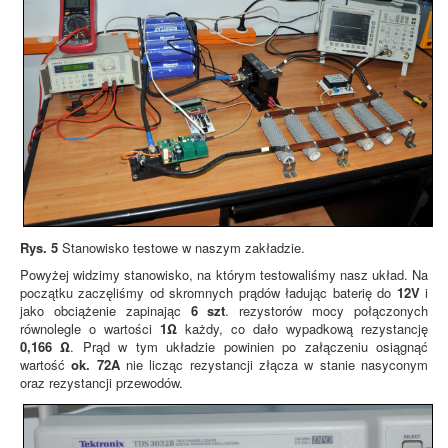
Rys. 5
Stanowisko testowe w naszym zakładzie.
Powyżej widzimy stanowisko, na którym testowaliśmy nasz układ. Na
początku zaczęliśmy od skromnych prądów ładując baterię do
12V
i
jako obciążenie zapinając
6 szt
. rezystorów mocy połączonych
równolegle o wartości
1Ω
każdy, co dało wypadkową rezystancję
0,166 Ω
. Prąd w tym układzie powinien po załączeniu osiągnąć
wartość
ok. 72A
nie licząc rezystancji złącza w stanie nasyconym
oraz rezystancji przewodów.