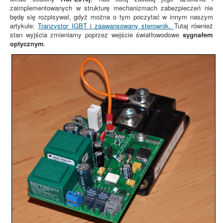
zaimplementowanych w strukturę mechanizmach zabezpieczeń nie
będę się rozpisywał, gdyż można o tym poczytać w innym naszym
artykule:
Tranzystor IGBT i zaawansowany sterownik.
Tutaj również
stan wyjścia zmieniamy poprzez wejście światłowodowe
sygnałem
optycznym
.