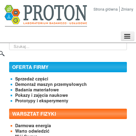
Strona główna
Zmiany
TPL
Szukaj...
Sklep
Nasze imprezy naukowe
Kontakt
OFERTA FIRMY
O Firmie
Sprzedaż części
Demontaż maszyn przemysłowych
Badania materiałowe
Pokazy i zajęcia naukowe
Prototypy i eksperymenty
WARSZTAT FIZYKI
Darmowa energia
Warto odwiedzić