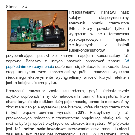
Strona 1 z 4
Przedstawiamy Państwu nasz
kolejny eksperymentalny
sterownik bramki tranzystora
IGBT, który powstał tylko i
wyłącznie w celu formowania
wysokoprądowych impulsów
elektrycznych z baterii
superkondensatorów. Te
przypominające puszki ze znanym napojem kondensatory już
zapewne Państwo z innych naszych opracowań znacie.
W
poprzednim eksperymencie
udało nam się skutecznie uszkodzić dość
drogi tranzystor więc zaprzestaliśmy prób i nauczeni wynikami
nieudanego eksperymentu wyciągnęliśmy wnioski których efektem
jest ta kolejna zielona płytka.
Poprzedni tranzystor został uszkodzony, gdyż niedostatecznie
szybko doprowadziliśmy do naładowania bramki tranzystora, która
charakteryzuje się całkiem dużą pojemnością, ponad to stosowaliśmy
zbyt małe napięcie wysterowujące bramkę, które dla tego tranzystora
i tych prądów powinno wynosić
+20V
. Pozbyliśmy się też
przewodowych połączeń z tranzystorem projektując płytkę tak, by
można było ją wprost przykręcić do złączek tranzystora. W projekcie
jest też
pełne światłowodowe sterowanie
oraz moduł
izolacji
zasilania
, tym razem bez przetwornic DC/DC. W urządzeniu, które