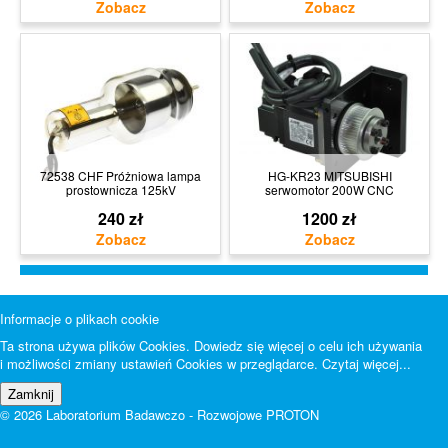
72538 CHF Próżniowa lampa
HG-KR23 MITSUBISHI
prostownicza 125kV
serwomotor 200W CNC
240 zł
1200 zł
Informacje o plikach cookie
Ta strona używa plików Cookies. Dowiedz się więcej o celu ich używania
i możliwości zmiany ustawień Cookies w przeglądarce.
Czytaj więcej...
© 2026 Laboratorium Badawczo - Rozwojowe PROTON