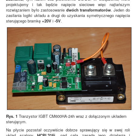
projektujemy i tak będzie napięcie sieciowe więc najtańszym
rozwiązaniem było zastosowanie
dwóch transformatorów
. Jeden do
zasilania logiki układu a drugi do uzyskania symetrycznego napięcia
sterującego bramkę
+20V
i
-5V
.
Rys. 1
Tranzystor IGBT CM600HA-24h wraz z dołączonym układem
sterującym.
Na płycie pozostał oczywiście dobrze sprawujący się w swej roli
układ scalony
HCPL316j
, nad całą zasadą jego działania i