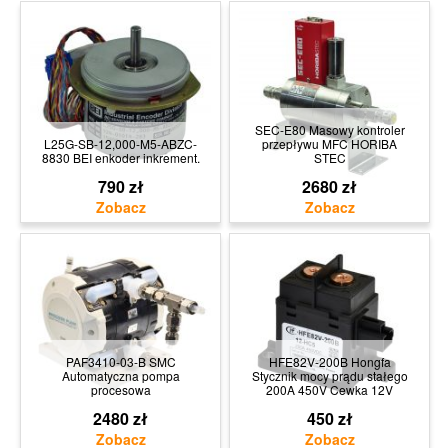
SEC-E80 Masowy kontroler
L25G-SB-12,000-M5-ABZC-
przepływu MFC HORIBA
8830 BEI enkoder inkrement.
STEC
790 zł
2680 zł
PAF3410-03-B SMC
HFE82V-200B Hongfa
Automatyczna pompa
Stycznik mocy prądu stałego
procesowa
200A 450V Cewka 12V
2480 zł
450 zł