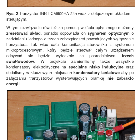
Rys. 2
Tranzystor IGBT CM600HA-24h wraz z dołączonym układem
sterującym.
W tym rozwiązaniu również za pomocą wejścia optycznego możemy
zresetować układ
, ponadto odpowiada on
sygnałem optycznym
o
zadziałaniu jednego z trzech zabezpieczeń powodujących wyłączenie
tranzystora. Tak więc cała komunikacja sterownika z systemem
mikroprocesorowym, który będzie sterował całym urządzeniem
odbywać się będzie wyłącznie za pośrednictwem
trzech
światłowodów
. W projekcie zamieniliśmy także wszystkie
kondensatory elektrolityczne na
specjalne nisko indukcyjne
oraz
dodaliśmy w kluczowych miejscach
kondensatory tantalowe
aby po
załączaniu tranzystorów wysterowujących bramkę
nie zabrakło
energii
.