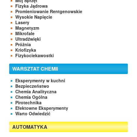
Mój Sprzęt
Fizyka Jądrowa
Promieniowanie Rentgenowskie
Wysokie Napięcie
Lasery
Magnetyzm
Mikrofale
Ultradźwięki
Próżnia
Kriofizyka
Fizykociekawostki
WARSZTAT CHEMII
Eksperymenty w kuchni
Bezpieczeństwo
Chemia Analityczna
Chemia Ogólna
Pirotechnika
Efektowne Eksperymenty
Warto Odwiedzić
AUTOMATYKA