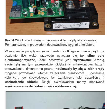
Rys. 4
Widok zbudowanej w naszym zakładzie płytki sterownika.
Pomarańczowym przewodem doprowadzony sygnał z kolektora.
W momencie przepływu, nawet bardzo krótkiego w czasie prądu na
poziomie 1kA wokół przewodu wytwarza się tak
silne pole
elektromagnetyczne
, które dosłownie jest
wyczuwalne dłonią
zaciśniętą na tym przewodzie
. Gdybyśmy mikrokontroler łączyli
przewodami z driverem na pewno
indukowały by się w nich prądy
mogące powodować wtórne załączenie tranzystora i generację
kolejnych, co spowodowało by zamknięcie się sprzężenia i
uszkodzenie układu
. Dzięki światłowodom mamy możliwość
wyekranowania delikatnej części elektronicznej
.