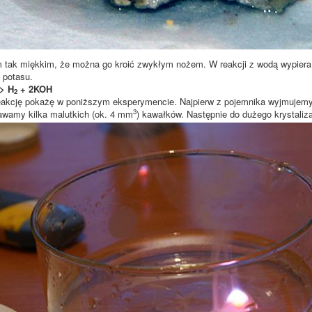
 tak miękkim, że można go kroić zwykłym nożem. W reakcji z wodą wypiera
 potasu.
> H
+ 2KOH
2
eakcję pokażę w poniższym eksperymencie. Najpierw z pojemnika wyjmujemy ma
3
awamy kilka malutkich (ok. 4 mm
) kawałków. Następnie do dużego krystaliz