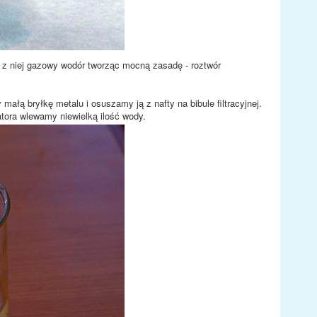
 z niej gazowy wodór tworząc mocną zasadę - roztwór
łą bryłkę metalu i osuszamy ją z nafty na bibule filtracyjnej.
atora wlewamy niewielką ilość wody.