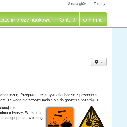
Strona główna
Zmiany
asze imprezy naukowe
Kontakt
O Firmie
ą chemiczną. Przejawem tej aktywności będzie z pewnością
am, że woda nie zawsze nadaje się do gaszenia pożarów :)
tencjalnie
chronę twarzy. W trakcie
płonącego potasu w stronę