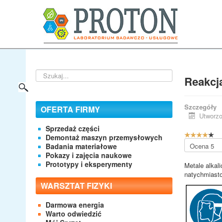
Szukaj...
Reakcj
Szczegóły
OFERTA FIRMY
Utworzo
Sprzedaż części
O
Demontaż maszyn przemysłowych
c
Proszę,
Badania materiałowe
e
oceń
Pokazy i zajęcia naukowe
n
Prototypy i eksperymenty
Metale alkal
a
natychmiasto
u
WARSZTAT FIZYKI
ż
y
Darmowa energia
t
Warto odwiedzić
k