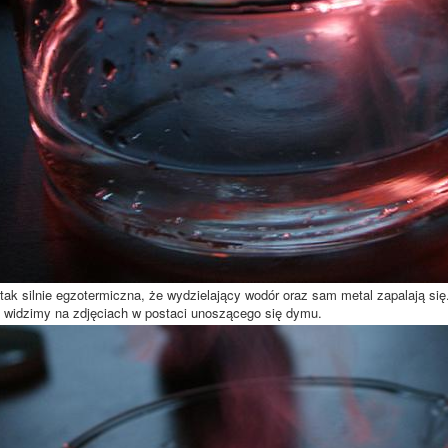
 tak silnie egzotermiczna, że wydzielający wodór oraz sam metal zapalają si
y widzimy na zdjęciach w postaci unoszącego się dymu.