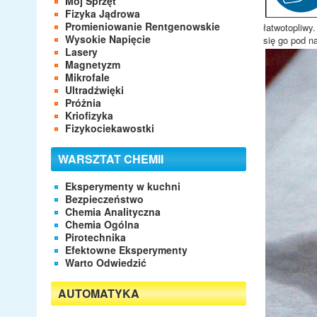
Mój Sprzęt
o
Fizyka Jądrowa
w
Promieniowanie Rentgenowskie
n
łatwotopliwy
Wysokie Napięcie
i
się go pod n
Lasery
k
Magnetyzm
ó
Mikrofale
w
Ultradźwięki
:
Próżnia
Kriofizyka
4
Fizykociekawostki
/
WARSZTAT CHEMII
5
Eksperymenty w kuchni
Bezpieczeństwo
Chemia Analityczna
Chemia Ogólna
Pirotechnika
Efektowne Eksperymenty
Warto Odwiedzić
AUTOMATYKA