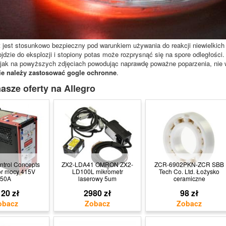
jest stosunkowo bezpieczny pod warunkiem używania do reakcji niewielkic
jdzie do eksplozji i stopiony potas może rozprysnąć się na spore odległości
jak na powyższych zdjęciach powodując naprawdę poważne poparzenia, nie 
e należy zastosować gogle ochronne
.
asze oferty na Allegro
trol Concepts
ZX2-LDA41 OMRON ZX2-
ZCR-6902PKN-ZCR SBB
or mocy 415V
LD100L mikrometr
Tech Co. Ltd. Łożysko
50A
laserowy 5um
ceramiczne
20 zł
2980 zł
98 zł