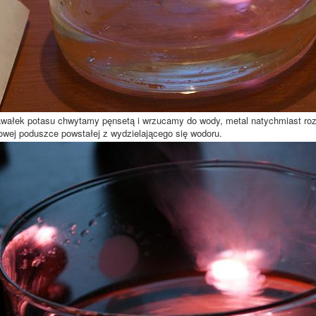
wałek potasu chwytamy pęnsetą i wrzucamy do wody, metal natychmiast rozgr
wej poduszce powstałej z wydzielającego się wodoru.