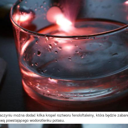
czyniu można dodać kilka kropel roztworu fenoloftaleiny, która będzie zabar
wą powstającego wodorotlenku potasu.