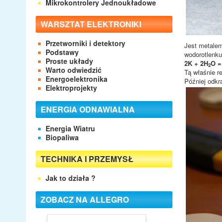
Mikrokontrolery Jednoukładowe
WARSZTAT ELEKTRONIKI
Przetworniki i detektory
Jest metalem
Podstawy
wodorotlenku
Proste układy
2K + 2H
O =
2
Warto odwiedzić
Tą właśnie r
Energoelektronika
Później odkr
Elektroprojekty
ENERGIA ODNAWIALNA
Energia Wiatru
Biopaliwa
TECHNIKA I PRZEMYSŁ
Jak to działa ?
ZOBACZ NA ALLEGRO