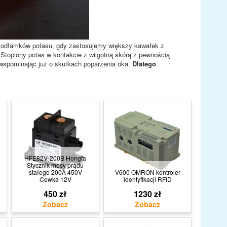
h odłamków potasu, gdy zastosujemy większy kawałek z
. Stopiony potas w kontakcie z wilgotną skórą z pewnością
wspominając już o skutkach poparzenia oka.
Dlatego
HFE82V-200B Hongfa
Stycznik mocy prądu
stałego 200A 450V
V600 OMRON kontroler
Cewka 12V
identyfikacji RFID
450 zł
1230 zł