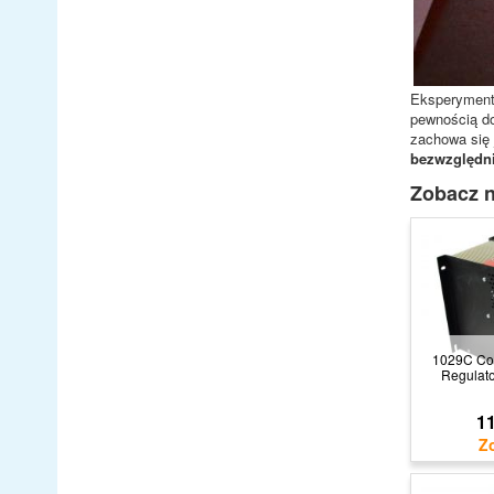
Eksperyment 
pewnością do
zachowa się 
bezwzględni
Zobacz n
1029C Con
Regulat
11