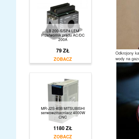
LB 200-S/SP4 LEM
Przetwornik prądu AC/DC
200A
79 ZŁ
Odkrojony ka
wody na gazo
MR-J2S-40B MITSUBISHI
serwowzmacniacz 4000W
CNC
1180 ZŁ