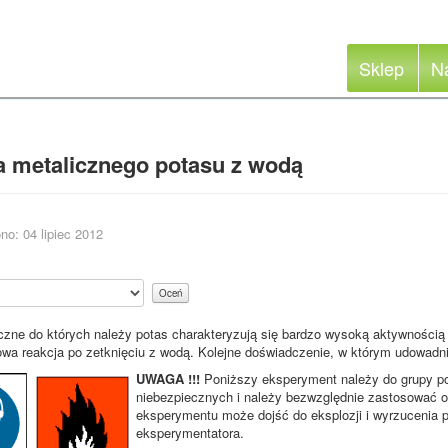
Sklep
N
a metalicznego potasu z wodą
no: 04 lipiec 2012
iczne do których należy potas charakteryzują się bardzo wysoką aktywności
wa reakcja po zetknięciu z wodą. Kolejne doświadczenie, w którym udowadni
UWAGA !!!
Poniższy eksperyment należy do grupy po
niebezpiecznych i należy bezwzględnie zastosować o
eksperymentu może dojść do eksplozji i wyrzucenia 
eksperymentatora.