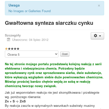
×
Uwaga
No Images or Galleries Found
Gwałtowna synteza siarczku cynku
Szczegóły
Utworzono: 04 lipiec 2012
O
c
Proszę,
e
oceń
n
Na tej stronie mojego portalu przedstawię kolejną reakcję z serii
a
efektowna i niebezpieczna chemia. Potrzebny będzie
u
sproszkowany cynk oraz sproszkowana siarka, dwie substancje,
ż
które wykazują względem siebie duże powinowactwo chemiczne.
y
Mówiąc prościej bardzo chętnie wejdą ze sobą w reakcję
t
chemiczną tworząc nowy związek.
k
o
Jak już wspomniałem reakcja nie jest skomplikowana i przebiegnie
w
wg. poniższego równania:
n
Zn + S -> ZnS
i
By reakcja zaszła w optymalnych warunkach substraty musimy