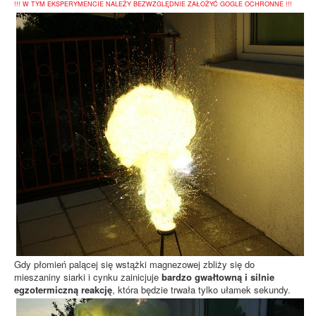
!!! W TYM EKSPERYMENCIE NALEŻY BEZWZGLĘDNIE ZAŁOŻYĆ GOGLE OCHRONNE !!!
Gdy płomień palącej się wstążki magnezowej zbliży się do
mieszaniny siarki i cynku zainicjuje
bardzo gwałtowną i silnie
egzotermiczną reakcję
, która będzie trwała tylko ułamek sekundy.