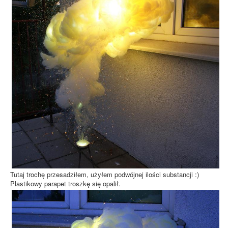
Tutaj trochę przesadziłem, użyłem podwójnej ilości substancji :)
Plastikowy parapet troszkę się opalił.