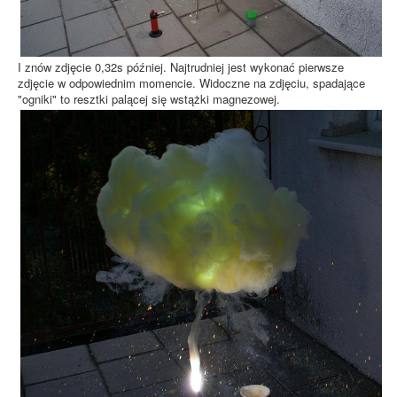
I znów zdjęcie 0,32s później. Najtrudniej jest wykonać pierwsze
zdjęcie w odpowiednim momencie. Widoczne na zdjęciu, spadające
"ogniki" to resztki palącej się wstążki magnezowej.