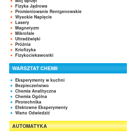
Mój Sprzęt
Fizyka Jądrowa
Promieniowanie Rentgenowskie
Wysokie Napięcie
Lasery
Magnetyzm
Mikrofale
Ultradźwięki
Próżnia
Kriofizyka
Fizykociekawostki
WARSZTAT CHEMII
Eksperymenty w kuchni
Bezpieczeństwo
Chemia Analityczna
Chemia Ogólna
Pirotechnika
Efektowne Eksperymenty
Warto Odwiedzić
AUTOMATYKA