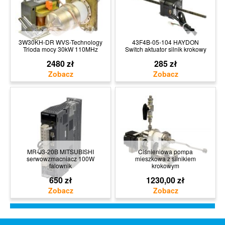
3W30KH-DR WVS-Technology
43F4B-05-104 HAYDON
Trioda mocy 30kW 110MHz
Switch aktuator silnik krokowy
2480 zł
285 zł
MR-J3-20B MITSUBISHI
Ciśnieniowa pompa
serwowzmacniacz 100W
mieszkowa z silnikiem
falownik
krokowym
650 zł
1230,00 zł