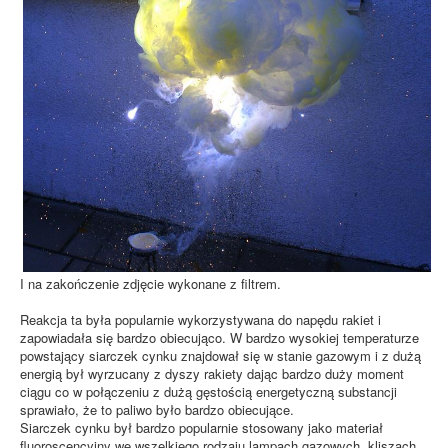
I na zakończenie zdjęcie wykonane z filtrem.
Reakcja ta była popularnie wykorzystywana do napędu rakiet i
zapowiadała się bardzo obiecująco. W bardzo wysokiej temperaturze
powstający siarczek cynku znajdował się w stanie gazowym i z dużą
energią był wyrzucany z dyszy rakiety dając bardzo duży moment
ciągu co w połączeniu z dużą gęstością energetyczną substancji
sprawiało, że to paliwo było bardzo obiecujące.
Siarczek cynku był bardzo popularnie stosowany jako materiał
fluoroscencyjny we wszelkiego rodzaju lampach gazowych, kliszach