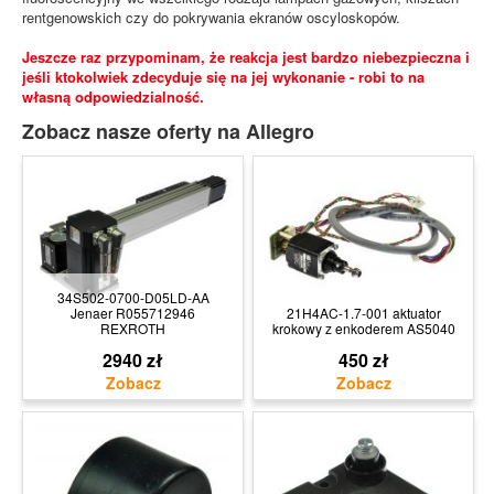
rentgenowskich czy do pokrywania ekranów oscyloskopów.
Jeszcze raz przypominam, że reakcja jest bardzo niebezpieczna i
jeśli ktokolwiek zdecyduje się na jej wykonanie - robi to na
własną odpowiedzialność.
Zobacz nasze oferty na Allegro
34S502-0700-D05LD-AA
Jenaer R055712946
21H4AC-1.7-001 aktuator
REXROTH
krokowy z enkoderem AS5040
2940 zł
450 zł