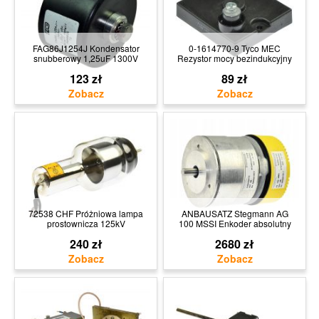
FAG86J1254J Kondensator
0-1614770-9 Tyco MEC
snubberowy 1,25uF 1300V
Rezystor mocy bezindukcyjny
123 zł
89 zł
72538 CHF Próżniowa lampa
ANBAUSATZ Stegmann AG
prostownicza 125kV
100 MSSI Enkoder absolutny
240 zł
2680 zł