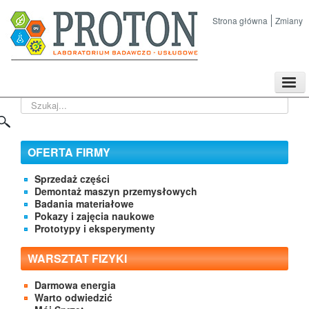
Strona główna
Zmiany
TPL
Szukaj...
Sklep
Nasze imprezy naukowe
Kontakt
OFERTA FIRMY
O Firmie
Sprzedaż części
Demontaż maszyn przemysłowych
Badania materiałowe
Pokazy i zajęcia naukowe
Prototypy i eksperymenty
WARSZTAT FIZYKI
Darmowa energia
Warto odwiedzić