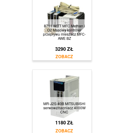
8711 WITT MFC Methan i
O2 Masowy kontroler
przepływu mieszacz MFC-
AWE BZ
3290 ZŁ
MR-J2S-40B MITSUBISHI
serwowzmacniacz 4000W
CNC
1180 ZŁ