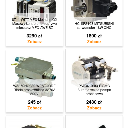
8711 WITT MFC Methan i O2
Masowy kontroler przepływu
HC-SFS103 MITSUBISHI
mieszacz MFC-AWE BZ
serwomotor 1kW CNC
3290 zł
1890 zł
W3270NC080 WESTCODE
PAF3410-03-B SMC
Dioda prostownicza 3270A
Automatyczna pompa
800V
procesowa
245 zł
2480 zł