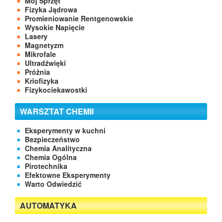
Mój Sprzęt
Fizyka Jądrowa
Promieniowanie Rentgenowskie
Wysokie Napięcie
Lasery
Magnetyzm
Mikrofale
Ultradźwięki
Próżnia
Kriofizyka
Fizykociekawostki
WARSZTAT CHEMII
Eksperymenty w kuchni
Bezpieczeństwo
Chemia Analityczna
Chemia Ogólna
Pirotechnika
Efektowne Eksperymenty
Warto Odwiedzić
AUTOMATYKA