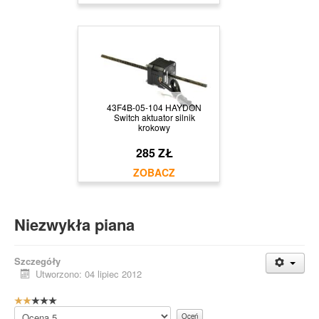
43F4B-05-104 HAYDON
Switch aktuator silnik
krokowy
285 ZŁ
Niezwykła piana
Szczegóły
Utworzono: 04 lipiec 2012
O
c
Proszę,