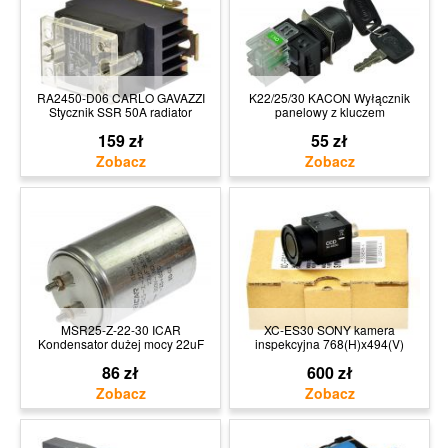
RA2450-D06 CARLO GAVAZZI
K22/25/30 KACON Wyłącznik
Stycznik SSR 50A radiator
panelowy z kluczem
159 zł
55 zł
MSR25-Z-22-30 ICAR
XC-ES30 SONY kamera
Kondensator dużej mocy 22uF
inspekcyjna 768(H)x494(V)
86 zł
600 zł