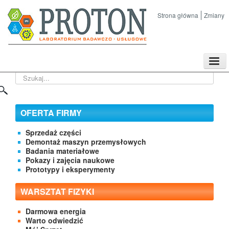
Strona główna
Zmiany
TPL
Szukaj...
Sklep
Nasze imprezy naukowe
Kontakt
OFERTA FIRMY
O Firmie
Sprzedaż części
Demontaż maszyn przemysłowych
Badania materiałowe
Pokazy i zajęcia naukowe
Prototypy i eksperymenty
WARSZTAT FIZYKI
Darmowa energia
Warto odwiedzić