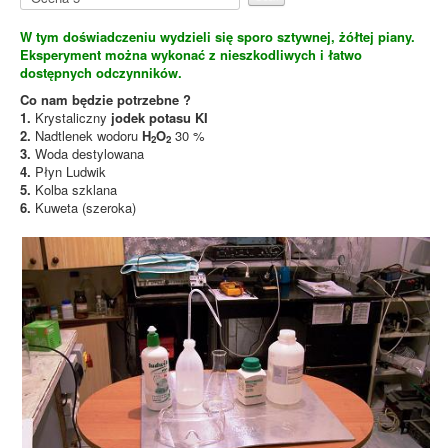
e
oceń
n
W tym doświadczeniu wydzieli się sporo sztywnej, żółtej piany.
a
Eksperyment można wykonać z nieszkodliwych i łatwo
u
dostępnych odczynników.
ż
y
Co nam będzie potrzebne ?
t
1.
Krystaliczny
jodek potasu KI
k
2.
Nadtlenek wodoru
H
O
30 %
2
2
o
3.
Woda destylowana
w
4.
Płyn Ludwik
n
5.
Kolba szklana
i
6.
Kuweta (szeroka)
k
ó
w
:
2
/
5