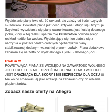
Wydzielanie piany trwa ok. 30 sekund, ale zależy od ilości użytych
składników. Powstała piana jest dość sztywna i długo się utrzymuje.
Szybkość wydzielania się piany uwarunkowana jest ilością dodanego
jodku, który w tej reakcji spełnia rolę
katalizatora
powodującego
rozkład nadtlenku wodoru. Wydzielający się tlen ulatnia się z
naczynia w postaci bardzo drobnych pęcherzyków piany
stabilizowanej dodanym wcześniej płynem Ludwik. Piana dodatkowo
zabarwia się na żółto od wydzielonego z jodku -
wolnego jodu
.
UWAGA !!!
POWSTAJĄCA PIANA ZE WZGLĘDU NA ZAWARTOŚĆ WOLNEGO
JODU I RESZTEK NIE ROZŁOŻONEGO NADTLENKU WODORU
JEST
DRAŻNIĄCA DLA SKÓRY I NIEBEZPIECZNA DLA OCZU !!!
Nie wolno stosować jej jako atrakcja na zabawach czy do robienia
głupich żartów.
Zobacz nasze oferty na Allegro