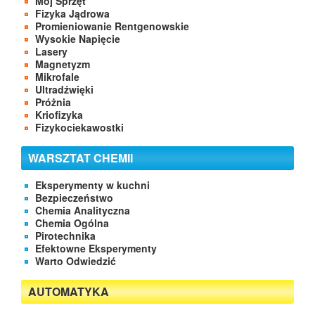
Mój Sprzęt
Fizyka Jądrowa
Promieniowanie Rentgenowskie
Wysokie Napięcie
Lasery
Magnetyzm
Mikrofale
Ultradźwięki
Próżnia
Kriofizyka
Fizykociekawostki
WARSZTAT CHEMII
Eksperymenty w kuchni
Bezpieczeństwo
Chemia Analityczna
Chemia Ogólna
Pirotechnika
Efektowne Eksperymenty
Warto Odwiedzić
AUTOMATYKA