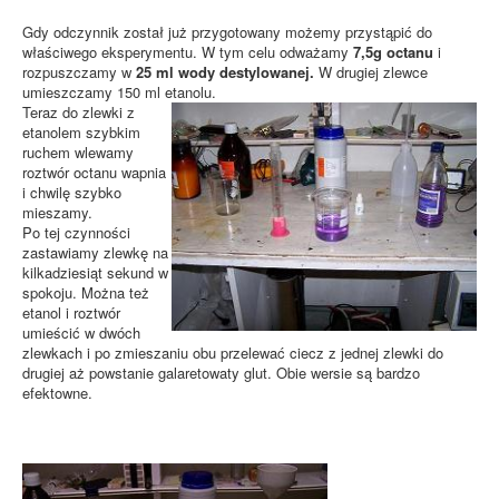
Gdy odczynnik został już przygotowany możemy przystąpić do
właściwego eksperymentu. W tym celu odważamy
7,5g octanu
i
rozpuszczamy w
25 ml wody destylowanej.
W drugiej zlewce
umieszczamy 150 ml etanolu.
Teraz do zlewki z
etanolem szybkim
ruchem wlewamy
roztwór octanu wapnia
i chwilę szybko
mieszamy.
Po tej czynności
zastawiamy zlewkę na
kilkadziesiąt sekund w
spokoju. Można też
etanol i roztwór
umieścić w dwóch
zlewkach i po zmieszaniu obu przelewać ciecz z jednej zlewki do
drugiej aż powstanie galaretowaty glut. Obie wersie są bardzo
efektowne.