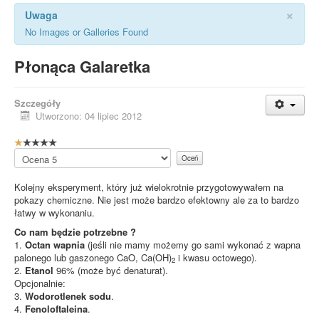
×
Uwaga
No Images or Galleries Found
Płonąca Galaretka
Szczegóły
Utworzono: 04 lipiec 2012
O
c
Proszę,
e
oceń
n
Kolejny eksperyment, który już wielokrotnie przygotowywałem na
a
pokazy chemiczne. Nie jest może bardzo efektowny ale za to bardzo
u
łatwy w wykonaniu.
ż
y
Co nam będzie potrzebne ?
t
1.
Octan wapnia
(jeśli nie mamy możemy go sami wykonać z wapna
k
palonego lub gaszonego CaO, Ca(OH)
i kwasu octowego).
2
o
2.
Etanol
96% (może być denaturat).
w
Opcjonalnie:
n
3.
Wodorotlenek sodu
.
i
4.
Fenoloftaleina
.