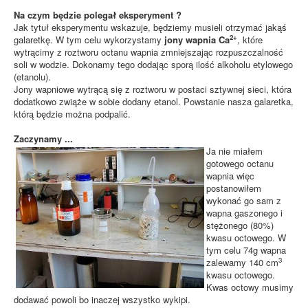
k
ó
Na czym będzie polegał eksperyment ?
w
Jak tytuł eksperymentu wskazuje, będziemy musieli otrzymać jakąś
:
2+
galaretkę. W tym celu wykorzystamy
jony wapnia Ca
, które
wytrącimy z roztworu octanu wapnia zmniejszając rozpuszczalność
1
soli w wodzie. Dokonamy tego dodając sporą ilość alkoholu etylowego
(etanolu).
/
Jony wapniowe wytrącą się z roztworu w postaci sztywnej sieci, która
dodatkowo zwiąże w sobie dodany etanol. Powstanie nasza galaretka,
5
którą będzie można podpalić.
Zaczynamy ...
Ja nie miałem
gotowego octanu
wapnia więc
postanowiłem
wykonać go sam z
wapna gaszonego i
stężonego (80%)
kwasu octowego. W
tym celu 74g wapna
3
zalewamy 140 cm
kwasu octowego.
Kwas octowy musimy
dodawać powoli bo inaczej wszystko wykipi.