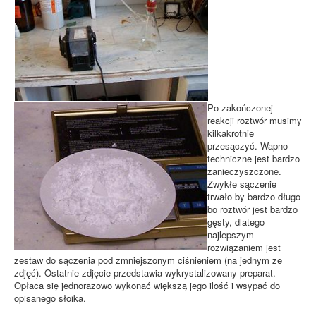
Po zakończonej
reakcji roztwór musimy
kilkakrotnie
przesączyć. Wapno
techniczne jest bardzo
zanieczyszczone.
Zwykłe sączenie
trwało by bardzo długo
bo roztwór jest bardzo
gęsty, dlatego
najlepszym
rozwiązaniem jest
zestaw do sączenia pod zmniejszonym ciśnieniem (na jednym ze
zdjęć). Ostatnie zdjęcie przedstawia wykrystalizowany preparat.
Opłaca się jednorazowo wykonać większą jego ilość i wsypać do
opisanego słoika.