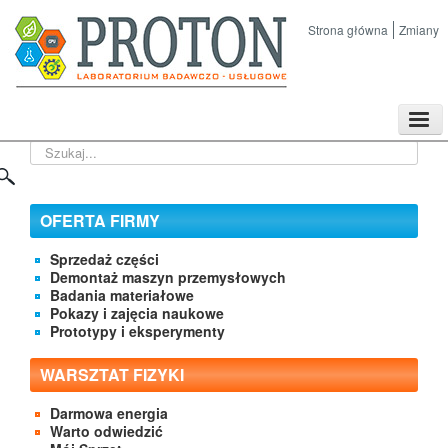
Strona główna
Zmiany
TPL
Szukaj...
Sklep
Nasze imprezy naukowe
Kontakt
OFERTA FIRMY
O Firmie
Sprzedaż części
Demontaż maszyn przemysłowych
Badania materiałowe
Pokazy i zajęcia naukowe
Prototypy i eksperymenty
WARSZTAT FIZYKI
Darmowa energia
Warto odwiedzić