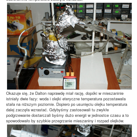
Okazuje się, że Dalton naprawdę miał rację, dopóki w mieszaninie
istniały dwie fazy: woda i olejki eteryczne temperatura pozostawała
stała na niższym poziomie. Dopiero po usunięciu olejku temperatura
dalej zaczęła wzrastać. Gdybyśmy zastosowali tu zwykłe
podgrzewanie dostarczali byśmy dużo energii w jednostce czasu a to
spowodowało by szybkie przegrzanie mieszaniny i rozpad olejków.