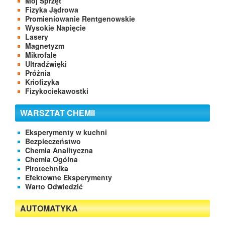
Mój Sprzęt
Fizyka Jądrowa
Promieniowanie Rentgenowskie
Wysokie Napięcie
Lasery
Magnetyzm
Mikrofale
Ultradźwięki
Próżnia
Kriofizyka
Fizykociekawostki
WARSZTAT CHEMII
Eksperymenty w kuchni
Bezpieczeństwo
Chemia Analityczna
Chemia Ogólna
Pirotechnika
Efektowne Eksperymenty
Warto Odwiedzić
AUTOMATYKA