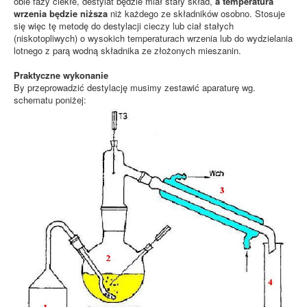
obie fazy ciekłe, destylat będzie miał stały skład,
a temperatura
wrzenia będzie niższa
niż każdego ze składników osobno. Stosuje
się więc tę metodę do destylacji cieczy lub ciał stałych
(niskotopliwych) o wysokich temperaturach wrzenia lub do wydzielania
lotnego z parą wodną składnika ze złożonych mieszanin.
Praktyczne wykonanie
By przeprowadzić destylację musimy zestawić aparaturę wg.
schematu poniżej: