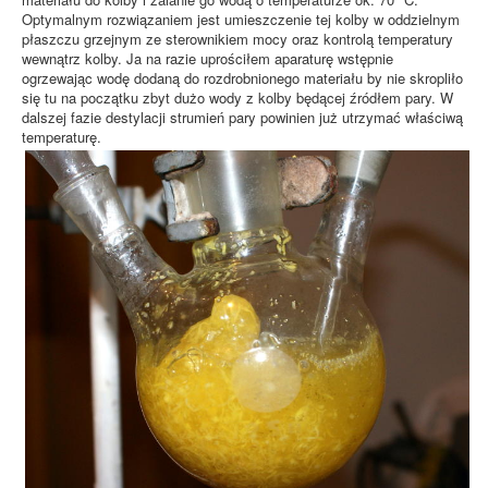
Optymalnym rozwiązaniem jest umieszczenie tej kolby w oddzielnym
płaszczu grzejnym ze sterownikiem mocy oraz kontrolą temperatury
wewnątrz kolby. Ja na razie uprościłem aparaturę wstępnie
ogrzewając wodę dodaną do rozdrobnionego materiału by nie skropliło
się tu na początku zbyt dużo wody z kolby będącej źródłem pary. W
dalszej fazie destylacji strumień pary powinien już utrzymać właściwą
temperaturę.