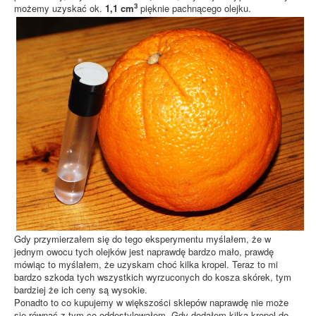
3
możemy uzyskać ok.
1,1 cm
pięknie pachnącego olejku.
Gdy przymierzałem się do tego eksperymentu myślałem, że w
jednym owocu tych olejków jest naprawdę bardzo mało, prawdę
mówiąc to myślałem, że uzyskam choć kilka kropel. Teraz to mi
bardzo szkoda tych wszystkich wyrzuconych do kosza skórek, tym
bardziej że ich ceny są wysokie.
Ponadto to co kupujemy w większości sklepów naprawdę nie może
się równać z tym co oddestylowałem. Gdy dodałem kilka kropel do