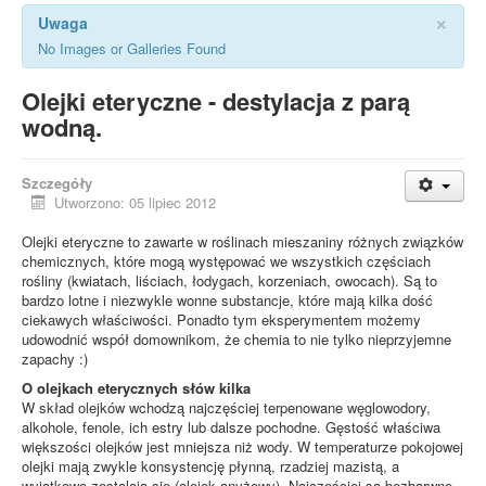
×
Uwaga
No Images or Galleries Found
Olejki eteryczne - destylacja z parą
wodną.
Szczegóły
Utworzono: 05 lipiec 2012
Olejki eteryczne to zawarte w roślinach mieszaniny różnych związków
chemicznych, które mogą występować we wszystkich częściach
rośliny (kwiatach, liściach, łodygach, korzeniach, owocach). Są to
bardzo lotne i niezwykle wonne substancje, które mają kilka dość
ciekawych właściwości. Ponadto tym eksperymentem możemy
udowodnić współ domownikom, że chemia to nie tylko nieprzyjemne
zapachy :)
O olejkach eterycznych słów kilka
W skład olejków wchodzą najczęściej terpenowane węglowodory,
alkohole, fenole, ich estry lub dalsze pochodne. Gęstość właściwa
większości olejków jest mniejsza niż wody. W temperaturze pokojowej
olejki mają zwykle konsystencję płynną, rzadziej mazistą, a
wyjątkowo zestalają się (olejek anyżowy). Najczęściej są bezbarwne,