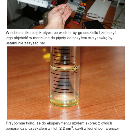
W odbieralniku olejek pływa po wodzie, by go oddzielić i zmierzyć
jego objętość w menzurce do pipety dołączyłem strzykawkę by
ustami nie zasysać par.
Przypomnę tylko, że do eksperymentu użyłem skórek z dwóch
3
pomarańczy, uzyskałem z nich
2,2 cm
, czyli z jednej pomarańczy