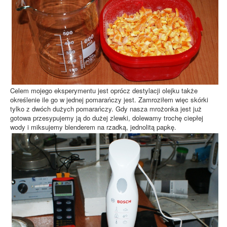
Celem mojego eksperymentu jest oprócz destylacji olejku także
określenie ile go w jednej pomarańczy jest. Zamroziłem więc skórki
tylko z dwóch dużych pomarańczy. Gdy nasza mrożonka jest już
gotowa przesypujemy ją do dużej zlewki, dolewamy trochę ciepłej
wody i miksujemy blenderem na rzadką, jednolitą papkę.