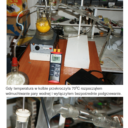
o
Gdy temperatura w kolbie przekroczyła 70
C rozpocząłem
wdmuchiwanie pary wodnej i wyłączyłem bezpośrednie podgrzewanie.