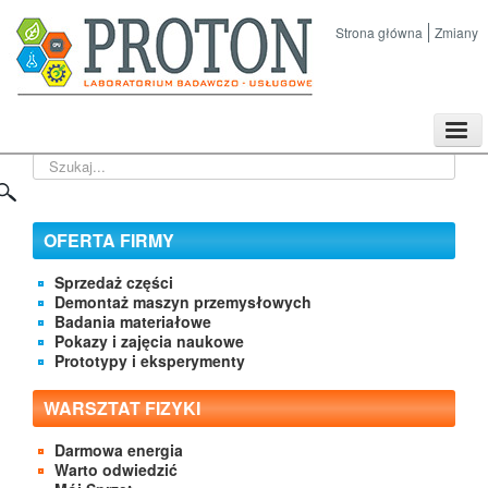
Strona główna
Zmiany
TPL
Szukaj...
Sklep
Nasze imprezy naukowe
Kontakt
OFERTA FIRMY
O Firmie
Sprzedaż części
Demontaż maszyn przemysłowych
Badania materiałowe
Pokazy i zajęcia naukowe
Prototypy i eksperymenty
WARSZTAT FIZYKI
Darmowa energia
Warto odwiedzić