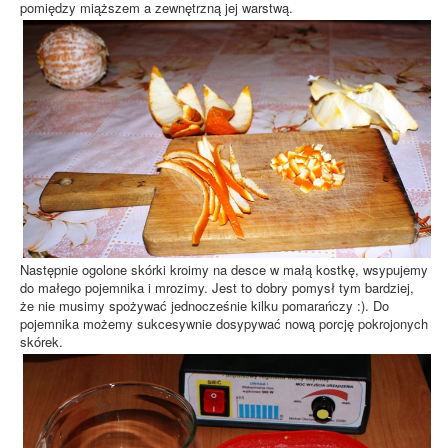
pomiędzy miąższem a zewnętrzną jej warstwą.
Następnie ogolone skórki kroimy na desce w małą kostkę, wsypujemy
do małego pojemnika i mrozimy. Jest to dobry pomysł tym bardziej,
że nie musimy spożywać jednocześnie kilku pomarańczy :). Do
pojemnika możemy sukcesywnie dosypywać nową porcję pokrojonych
skórek.