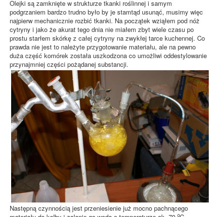
Olejki są zamknięte w strukturze tkanki roślinnej i samym
podgrzaniem bardzo trudno było by je stamtąd usunąć, musimy więc
najpierw mechanicznie rozbić tkanki. Na początek wziąłem pod nóż
cytryny i jako że akurat tego dnia nie miałem zbyt wiele czasu po
prostu starłem skórkę z całej cytryny na zwykłej tarce kuchennej. Co
prawda nie jest to należyte przygotowanie materiału, ale na pewno
duża część komórek została uszkodzona co umożliwi oddestylowanie
przynajmniej części pożądanej substancji.
Następną czynnością jest przeniesienie już mocno pachnącego
o
materiału do kolby i zalanie go wodą o temperaturze ok. 70
C.