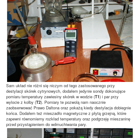
Sam układ nie różni się niczym od tego zastosowanego przy
destylacji skórek cytrynowych, dodałem jedynie sondy dokonujące
pomiaru temperatury zawiesiny skórek w wodzie (
T1
) i par przy
wylocie z kolby (
T2
). Pomiary te pozwolą nam naocznie
zaobserwować Prawo Daltona oraz pokażą kiedy destylacja dobiegnie
końca. Dodałem też mieszadło magnetyczne z płytą grzejną, które
zapewni równomierny rozkład temperatury oraz podgrzeję mieszaninę
przed przystąpieniem do wdmuchiwania pary.