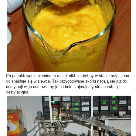
Po potraktowaniu blenderem raczej nikt nie był by w stanie rozpoznać
co znajduje się w zlewce. Tak przygotowane skórki nadają się już do
destylacji więc odstawiamy je na bok i zajmujemy się aparaturą
destylacyjną.