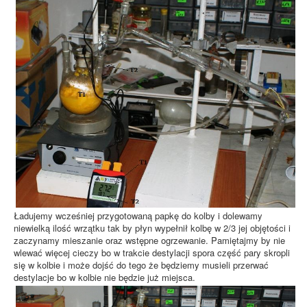
Ładujemy wcześniej przygotowaną papkę do kolby i dolewamy
niewielką ilość wrzątku tak by płyn wypełnił kolbę w 2/3 jej objętości i
zaczynamy mieszanie oraz wstępne ogrzewanie. Pamiętajmy by nie
wlewać więcej cieczy bo w trakcie destylacji spora część pary skropli
się w kolbie i może dojść do tego że będziemy musieli przerwać
destylacje bo w kolbie nie będzie już miejsca.