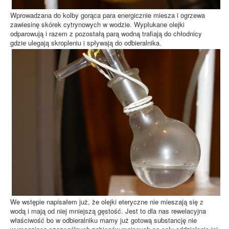
Wprowadzana do kolby gorąca para energicznie miesza i ogrzewa
zawiesinę skórek cytrynowych w wodzie. Wypłukane olejki
odparowują i razem z pozostałą parą wodną trafiają do chłodnicy
gdzie ulegają skropleniu i spływają do odbieralnika.
We wstępie napisałem już, że olejki eteryczne nie mieszają się z
wodą i mają od niej mniejszą gęstość. Jest to dla nas rewelacyjna
właściwość bo w odbieralniku mamy już gotową substancję nie