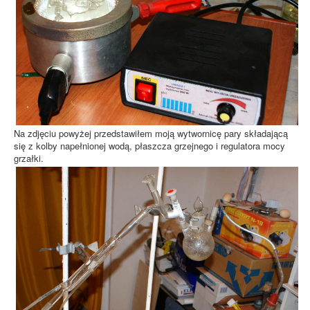
Na zdjęciu powyżej przedstawiłem moją wytwornicę pary składającą
się z kolby napełnionej wodą, płaszcza grzejnego i regulatora mocy
grzałki.