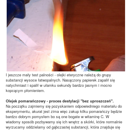
I jeszcze mały test palności - olejki eteryczne należą do grupy
substancji wysoce łatwopalnych. Nasączony papierek zapalił się
natychmiast i spalił w ułamku sekundy bardzo jasnym i mocno
kopcącym płomieniem.
Olejek pomarańczowy - proces destylacji "bez uproszczeń".
Na początku zajmiemy się pozyskaniem odpowiedniego materiału do
eksperymentu, akurat jest zima więc zakup kilku pomarańczy będzie
bardzo dobrym pomysłem bo są one bogate w witaminę C. W
wiadomy sposób pozbywamy się ich wnętrz a skórki, które normalnie
wyrzucamy oddzielamy od gąbczastej substancji, która znajduje się