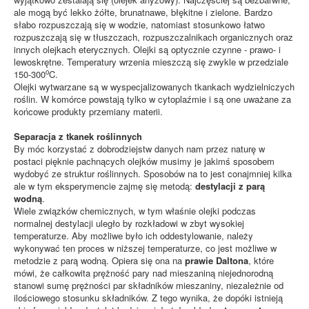
ale mogą być lekko żółte, brunatnawe, błękitne i zielone. Bardzo
słabo rozpuszczają się w wodzie, natomiast stosunkowo łatwo
rozpuszczają się w tłuszczach, rozpuszczalnikach organicznych oraz
innych olejkach eterycznych. Olejki są optycznie czynne - prawo- i
lewoskrętne. Temperatury wrzenia mieszczą się zwykle w przedziale
o
150-300
C.
Olejki wytwarzane są w wyspecjalizowanych tkankach wydzielniczych
roślin. W komórce powstają tylko w cytoplaźmie i są one uważane za
końcowe produkty przemiany materii.
Separacja z tkanek roślinnych
By móc korzystać z dobrodziejstw danych nam przez naturę w
postaci pięknie pachnących olejków musimy je jakimś sposobem
wydobyć ze struktur roślinnych. Sposobów na to jest conajmniej kilka
ale w tym eksperymencie zajmę się metodą:
destylacji z parą
wodną
.
Wiele związków chemicznych, w tym właśnie olejki podczas
normalnej destylacji uległo by rozkładowi w zbyt wysokiej
temperaturze. Aby możliwe było ich oddestylowanie, należy
wykonywać ten proces w niższej temperaturze, co jest możliwe w
metodzie z parą wodną. Opiera się ona na
prawie Daltona
, które
mówi, że całkowita prężność pary nad mieszaniną niejednorodną
stanowi sumę prężności par składników mieszaniny, niezależnie od
ilościowego stosunku składników. Z tego wynika, że dopóki istnieją