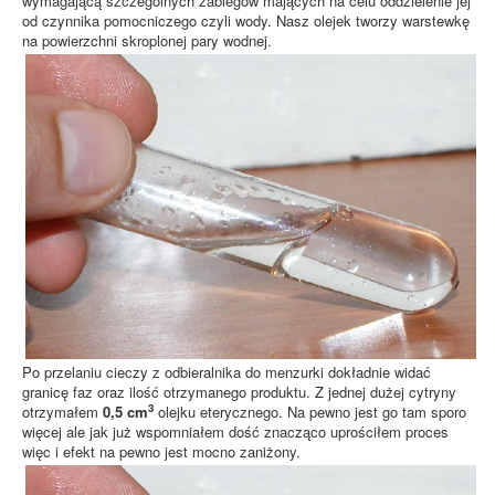
wymagającą szczególnych zabiegów mających na celu oddzielenie jej
od czynnika pomocniczego czyli wody. Nasz olejek tworzy warstewkę
na powierzchni skroplonej pary wodnej.
Po przelaniu cieczy z odbieralnika do menzurki dokładnie widać
granicę faz oraz ilość otrzymanego produktu. Z jednej dużej cytryny
3
otrzymałem
0,5 cm
olejku eterycznego. Na pewno jest go tam sporo
więcej ale jak już wspomniałem dość znacząco uprościłem proces
więc i efekt na pewno jest mocno zaniżony.