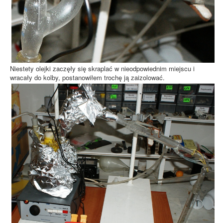
Niestety olejki zaczęły się skraplać w nieodpowiednim miejscu i
wracały do kolby, postanowiłem trochę ją zaizolować.