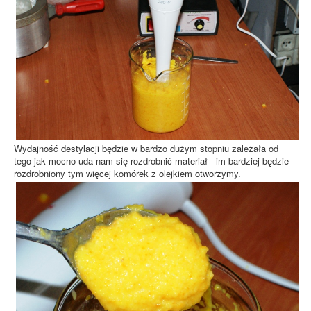
Wydajność destylacji będzie w bardzo dużym stopniu zależała od
tego jak mocno uda nam się rozdrobnić materiał - im bardziej będzie
rozdrobniony tym więcej komórek z olejkiem otworzymy.