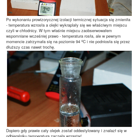
Po wykonaniu prowizorycznej izolacji termicznej sytuacja się zmieniła
- temperatura wzrosła a olejki wykraplały się we właściwym miejscu
czyli w chłodnicy. W tym właśnie miejscu zaobserwowałem
wspomniane wcześniej prawo - temperatura rosła, ale w pewnym
o
momencie zatrzymała się na poziomie 94
C i nie podniosła się przez
dłuższy czas nawet trochę.
Dopiero gdy prawie cały olejek został oddestylowany i znalazł się w
odbieralniku temperatura zaczęła wzrastać.