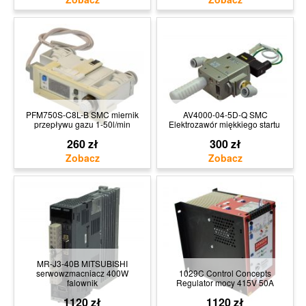
PFM750S-C8L-B SMC miernik
AV4000-04-5D-Q SMC
przepływu gazu 1-50l/min
Elektrozawór miękkiego startu
260 zł
300 zł
MR-J3-40B MITSUBISHI
serwowzmacniacz 400W
1029C Control Concepts
falownik
Regulator mocy 415V 50A
1120 zł
1120 zł