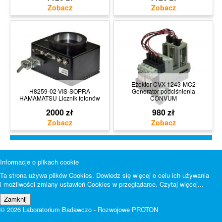
Eżektor CVX-1243-MC2
H8259-02-VIS-SOPRA
Generator podciśnienia
HAMAMATSU Licznik fotonów
CONVUM
2000 zł
980 zł
Informacje o plikach cookie
Ta strona używa plików Cookies. Dowiedz się więcej o celu ich używania
i możliwości zmiany ustawień Cookies w przeglądarce.
Czytaj więcej...
© 2026 Laboratorium Badawczo - Rozwojowe PROTON