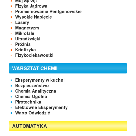
Mój Sprzęt
Fizyka Jądrowa
Promieniowanie Rentgenowskie
Wysokie Napięcie
Lasery
Magnetyzm
Mikrofale
Ultradźwięki
Próżnia
Kriofizyka
Fizykociekawostki
WARSZTAT CHEMII
Eksperymenty w kuchni
Bezpieczeństwo
Chemia Analityczna
Chemia Ogólna
Pirotechnika
Efektowne Eksperymenty
Warto Odwiedzić
AUTOMATYKA