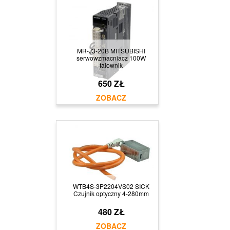
MR-J3-20B MITSUBISHI
serwowzmacniacz 100W
falownik
650 ZŁ
WTB4S-3P2204VS02 SICK
Czujnik optyczny 4-280mm
480 ZŁ