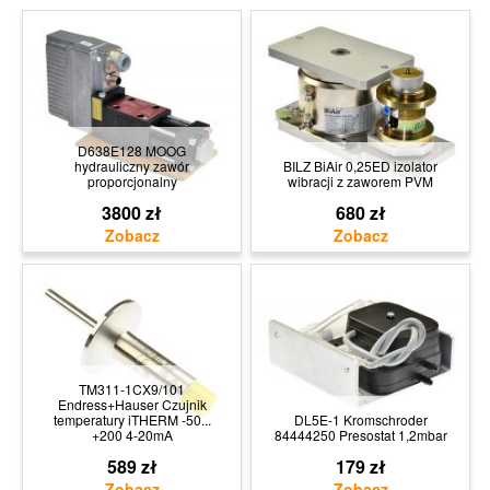
D638E128 MOOG
hydrauliczny zawór
BILZ BiAir 0,25ED izolator
proporcjonalny
wibracji z zaworem PVM
3800 zł
680 zł
TM311-1CX9/101
Endress+Hauser Czujnik
temperatury iTHERM -50...
DL5E-1 Kromschroder
+200 4-20mA
84444250 Presostat 1,2mbar
589 zł
179 zł