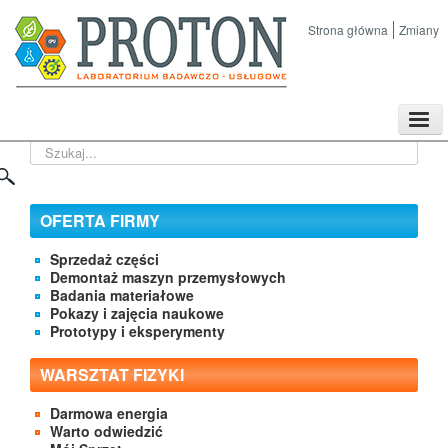
Strona główna
Zmiany
TPL
Szukaj...
Sklep
Nasze imprezy naukowe
Kontakt
OFERTA FIRMY
O Firmie
Sprzedaż części
Demontaż maszyn przemysłowych
Badania materiałowe
Pokazy i zajęcia naukowe
Prototypy i eksperymenty
WARSZTAT FIZYKI
Darmowa energia
Warto odwiedzić