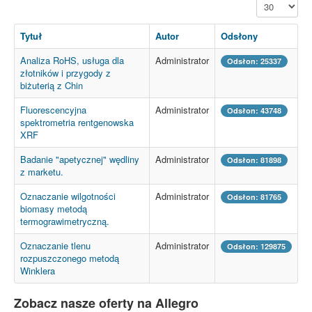
Pokaż #
Tytuł
Autor
Odsłony
Analiza RoHS, usługa dla
Administrator
Odsłon: 25337
złotników i przygody z
biżuterią z Chin
Fluorescencyjna
Administrator
Odsłon: 43748
spektrometria rentgenowska
XRF
Badanie "apetycznej" wędliny
Administrator
Odsłon: 81898
z marketu.
Oznaczanie wilgotności
Administrator
Odsłon: 81765
biomasy metodą
termograwimetryczną.
Oznaczanie tlenu
Administrator
Odsłon: 129875
rozpuszczonego metodą
Winklera
Zobacz nasze oferty na Allegro