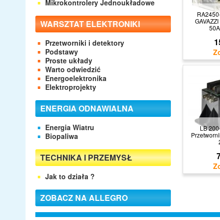
Mikrokontrolery Jednoukładowe
RA2450
GAVAZZI 
WARSZTAT ELEKTRONIKI
50A 
1
Przetworniki i detektory
Podstawy
Proste układy
Warto odwiedzić
Energoelektronika
Elektroprojekty
ENERGIA ODNAWIALNA
Energia Wiatru
LB 200
Przetworn
Biopaliwa
7
TECHNIKA I PRZEMYSŁ
Jak to działa ?
ZOBACZ NA ALLEGRO