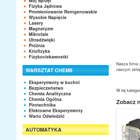
Mój Sprzęt
Fizyka Jądrowa
Promieniowanie Rentgenowskie
Wysokie Napięcie
Lasery
Magnetyzm
Mikrofale
Ultradźwięki
Próżnia
Kriofizyka
Fizykociekawostki
Nasza firma 
naszym skle
WARSZTAT CHEMII
Eksperymenty w kuchni
Bezpieczeństwo
W tej kategor
Chemia Analityczna
Chemia Ogólna
Zobacz n
Pirotechnika
Efektowne Eksperymenty
Warto Odwiedzić
AUTOMATYKA