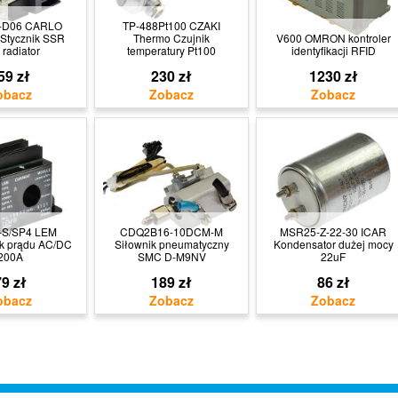
-D06 CARLO
TP-488Pt100 CZAKI
Stycznik SSR
Thermo Czujnik
V600 OMRON kontroler
radiator
temperatury Pt100
identyfikacji RFID
59 zł
230 zł
1230 zł
-S/SP4 LEM
CDQ2B16-10DCM-M
MSR25-Z-22-30 ICAR
ik prądu AC/DC
Siłownik pneumatyczny
Kondensator dużej mocy
200A
SMC D-M9NV
22uF
9 zł
189 zł
86 zł