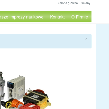
Strona główna
Zmiany
asze imprezy naukowe
Kontakt
O Firmie
×