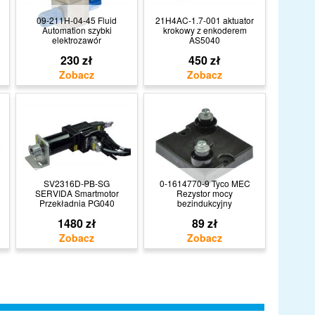
09-211H-04-45 Fluid
21H4AC-1.7-001 aktuator
Automation szybki
krokowy z enkoderem
elektrozawór
AS5040
230 zł
450 zł
SV2316D-PB-SG
0-1614770-9 Tyco MEC
SERVIDA Smartmotor
Rezystor mocy
Przekładnia PG040
bezindukcyjny
1480 zł
89 zł