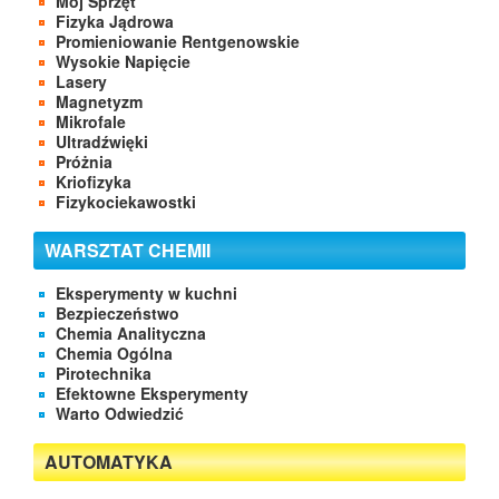
Mój Sprzęt
Fizyka Jądrowa
Promieniowanie Rentgenowskie
Wysokie Napięcie
Lasery
Magnetyzm
Mikrofale
Ultradźwięki
Próżnia
Kriofizyka
Fizykociekawostki
WARSZTAT CHEMII
Eksperymenty w kuchni
Bezpieczeństwo
Chemia Analityczna
Chemia Ogólna
Pirotechnika
Efektowne Eksperymenty
Warto Odwiedzić
AUTOMATYKA