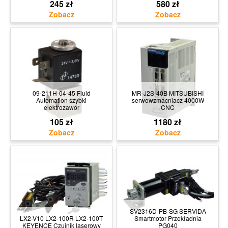
245 zł
580 zł
09-211H-04-45 Fluid
MR-J2S-40B MITSUBISHI
Automation szybki
serwowzmacniacz 4000W
elektrozawór
CNC
105 zł
1180 zł
SV2316D-PB-SG SERVIDA
LX2-V10 LX2-100R LX2-100T
Smartmotor Przekładnia
KEYENCE Czujnik laserowy
PG040