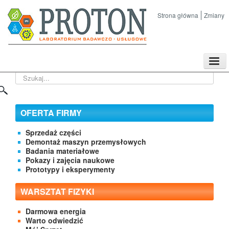
Strona główna
Zmiany
TPL
Szukaj...
Sklep
Nasze imprezy naukowe
Kontakt
OFERTA FIRMY
O Firmie
Sprzedaż części
Demontaż maszyn przemysłowych
Badania materiałowe
Pokazy i zajęcia naukowe
Prototypy i eksperymenty
WARSZTAT FIZYKI
Darmowa energia
Warto odwiedzić