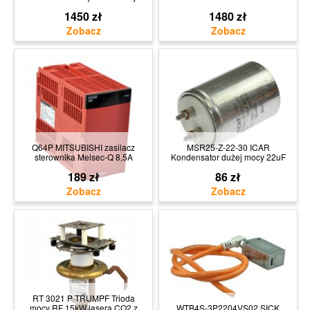
1450 zł
1480 zł
Q64P MITSUBISHI zasilacz
MSR25-Z-22-30 ICAR
sterownika Melsec-Q 8,5A
Kondensator dużej mocy 22uF
189 zł
86 zł
RT 3021 P TRUMPF Trioda
mocy RF 15kW lasera CO2 z
WTB4S-3P2204VS02 SICK