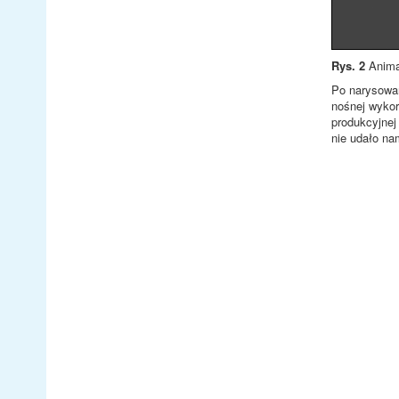
Rys. 2
Animac
Po narysowan
nośnej wykor
produkcyjnej
nie udało na