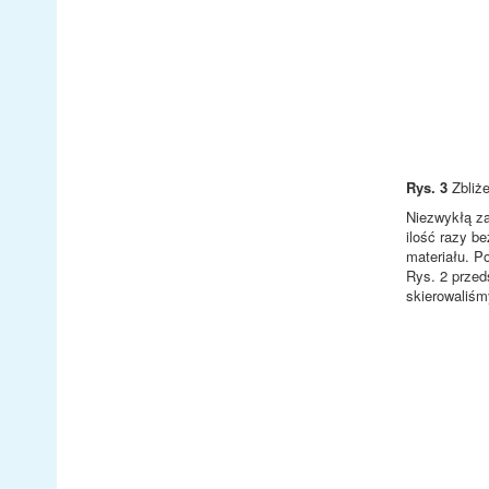
Rys. 3
Zbliże
Niezwykłą za
ilość razy b
materiału. P
Rys. 2 przed
skierowaliśm