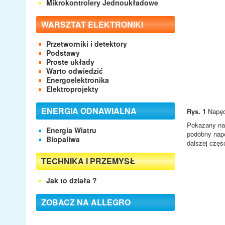
Mikrokontrolery Jednoukładowe
WARSZTAT ELEKTRONIKI
Przetworniki i detektory
Podstawy
Proste układy
Warto odwiedzić
Energoelektronika
Elektroprojekty
ENERGIA ODNAWIALNA
Rys. 1
Napędy
Pokazany na 
Energia Wiatru
podobny napę
Biopaliwa
dalszej częś
TECHNIKA I PRZEMYSŁ
Jak to działa ?
ZOBACZ NA ALLEGRO