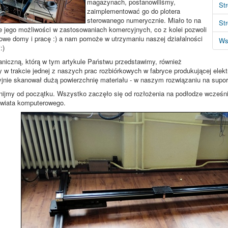
magazynach, postanowiliśmy,
St
zaimplementować go do plotera
sterowanego numerycznie. Miało to na
St
e jego możliwości w zastosowaniach komercyjnych, co z kolei pozwoli
owe domy i pracę :) a nam pomoże w utrzymaniu naszej działalności
Ws
:)
iczną, którą w tym artykule Państwu przedstawimy, również
 w trakcie jednej z naszych prac rozbiórkowych w fabryce produkującej elektro
yjnie skanował dużą powierzchnię materiału - w naszym rozwiązaniu na supor
ijmy od początku. Wszystko zaczęło się od rozłożenia na podłodze wcześni
świata komputerowego.