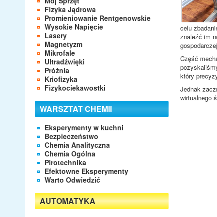
Mój Sprzęt
Fizyka Jądrowa
Promieniowanie Rentgenowskie
Wysokie Napięcie
celu zbadani
Lasery
znaleźć im n
Magnetyzm
gospodarczej
Mikrofale
Część mechan
Ultradźwięki
pozyskaliśmy
Próżnia
który precyz
Kriofizyka
Fizykociekawostki
Jednak zaczn
wirtualnego 
WARSZTAT CHEMII
Eksperymenty w kuchni
Bezpieczeństwo
Chemia Analityczna
Chemia Ogólna
Pirotechnika
Efektowne Eksperymenty
Warto Odwiedzić
AUTOMATYKA