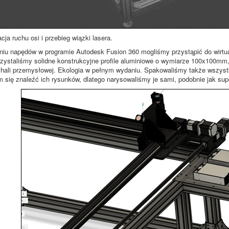
ja ruchu osi i przebieg wiązki lasera.
iu napędów w programie Autodesk Fusion 360 mogliśmy przystąpić do wirtua
zystaliśmy solidne konstrukcyjne profile aluminiowe o wymiarze 100x100m
 hali przemysłowej. Ekologia w pełnym wydaniu. Spakowaliśmy także wszystkie
m się znaleźć ich rysunków, dlatego narysowaliśmy je sami, podobnie jak sup