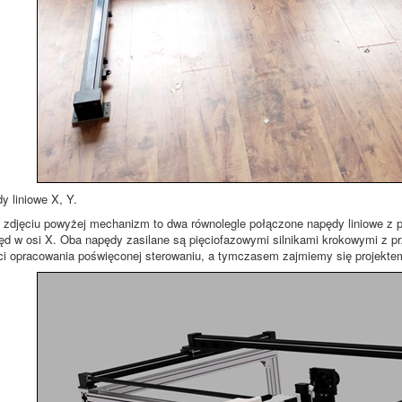
 liniowe X, Y.
zdjęciu powyżej mechanizm to dwa równolegle połączone napędy liniowe z 
d w osi X. Oba napędy zasilane są pięciofazowymi silnikami krokowymi z p
ci opracowania poświęconej sterowaniu, a tymczasem zajmiemy się projekte