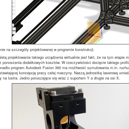
nie na szczegóły projektowanej w programie konstrukcji.
letą projektowania takiego urządzenia wirtualnie jest fakt, że na tym etapi
ez ponoszenia dodatkowych kosztów. W rzeczywistości docięcie takiego profi
onadto program Autodesk Fusion 360 ma możliwość symulowania m.in. ruchu, 
stawiającej koncepcję pracy całej maszyny. Naszą jednostkę laserową umieś
y na lustra. Jedno poruszające się wraz z suportem Y a drugie na osi X.