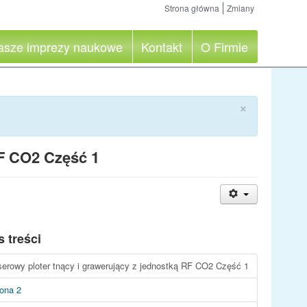
Strona główna
Zmiany
asze imprezy naukowe
Kontakt
O Firmie
×
RF CO2 Część 1
s treści
serowy ploter tnący i grawerujący z jednostką RF CO2 Część 1
rona 2