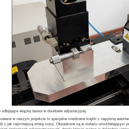
 odbijające wiązkę lasera w obudowie adjustacyjnej.
sowane w naszym projekcie to specjalne miedziane krążki z napyloną warstwą 
CO2 z jak najmniejszą stratą mocy. Obsadzone są w stelażu umożliwiającym p
wóch stoliczkach mikrometrycznych, dzięki którym można je dokładnie ustaw