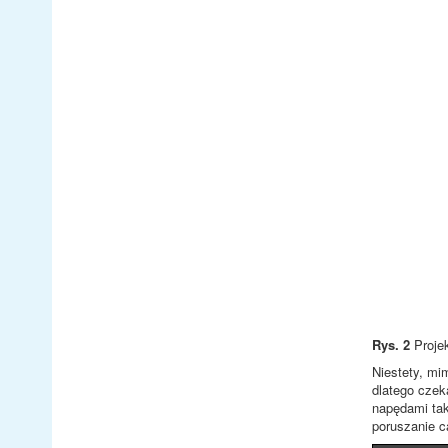
Rys. 2
Projek
Niestety, mi
dlatego czek
napędami tak
poruszanie c