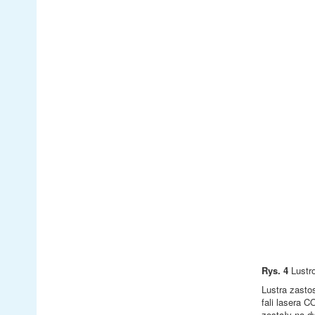
Rys. 4
Lustro
Lustra zasto
fali lasera 
zostały na d