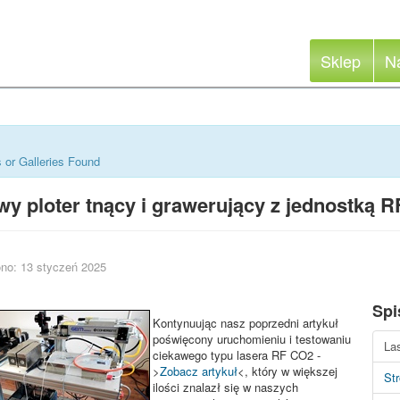
Sklep
N
 or Galleries Found
y ploter tnący i grawerujący z jednostką 
no: 13 styczeń 2025
Spi
Kontynuując nasz poprzedni artykuł
poświęcony uruchomieniu i testowaniu
La
ciekawego typu lasera RF CO2 -
>
Zobacz artykuł
<, który w większej
St
ilości znalazł się w naszych