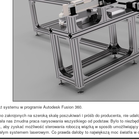
t systemu w programie Autodesk Fusion 360.
mo zakrojonych na szeroką skalę poszukiwań i próśb do producenta, nie uda
ała nas żmudna praca narysowania wszystkiego od podstaw. Było to niezbę
, aby zyskać możliwość sterowania roboczą wiązką w sposób umożliwiający 
ałym systemem laserowym. Co prawda dałoby to największą moc światła w o