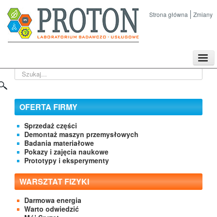
Strona główna
Zmiany
TPL
Szukaj...
Sklep
Nasze imprezy naukowe
Kontakt
OFERTA FIRMY
O Firmie
Sprzedaż części
Demontaż maszyn przemysłowych
Badania materiałowe
Pokazy i zajęcia naukowe
Prototypy i eksperymenty
WARSZTAT FIZYKI
Darmowa energia
Warto odwiedzić