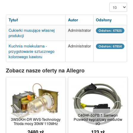
Pokaż #
Tytuł
Autor
Odsłony
Cukierki musujące własnej
Administrator
Odsłon: 47925
produkcji
Kuchnia molekularna -
Administrator
Odsłon: 67854
przygotowanie sztucznego
kolorowego kawioru
Zobacz nasze oferty na Allegro
C40HF-50PB-1 Samwon
3W30KH-DR WVS-Technology
Przewód sygnałowy modułów
Trioda mocy 30kW 110MHz
I/O
2480 zł
123 zł