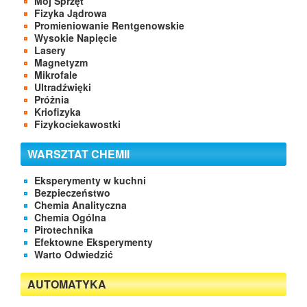
Mój Sprzęt
Fizyka Jądrowa
Promieniowanie Rentgenowskie
Wysokie Napięcie
Lasery
Magnetyzm
Mikrofale
Ultradźwięki
Próżnia
Kriofizyka
Fizykociekawostki
WARSZTAT CHEMII
Eksperymenty w kuchni
Bezpieczeństwo
Chemia Analityczna
Chemia Ogólna
Pirotechnika
Efektowne Eksperymenty
Warto Odwiedzić
AUTOMATYKA