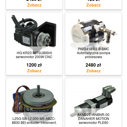
PAF3410-03-B SMC
HG-KR23 MITSUBISHI
Automatyczna pompa
serwomotor 200W CNC
procesowa
1200 zł
2480 zł
AKM22E-ANBNR-00
L25G-SB-12,000-M5-ABZC-
DANAHER MOTION
8830 BEI enkoder inkrement.
serwomotor PLE60