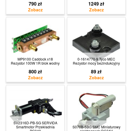
790 zł
1249 zł
MP9100 Caddock x18
0-1614770-9 Tyco MEC
Rezystor 100W 1R blok wodny
Rezystor mocy bezindukcyjny
800 zł
89 zł
SV2316D-PB-SG SERVIDA
Smartmotor Przekładnia
S070B-5BG SMC Miniaturowy
PG040
elektrozawór DC24V