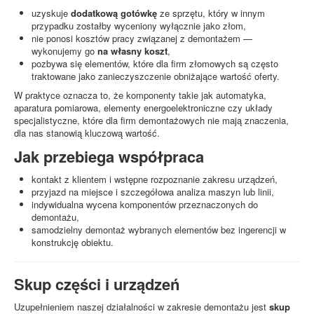
uzyskuje
dodatkową gotówkę
ze sprzętu, który w innym
przypadku zostałby wyceniony wyłącznie jako złom,
nie ponosi kosztów pracy związanej z demontażem —
wykonujemy go
na własny koszt
,
pozbywa się elementów, które dla firm złomowych są często
traktowane jako zanieczyszczenie obniżające wartość oferty.
W praktyce oznacza to, że komponenty takie jak automatyka,
aparatura pomiarowa, elementy energoelektroniczne czy układy
specjalistyczne, które dla firm demontażowych nie mają znaczenia,
dla nas stanowią kluczową wartość.
Jak przebiega współpraca
kontakt z klientem i wstępne rozpoznanie zakresu urządzeń,
przyjazd na miejsce i szczegółowa analiza maszyn lub linii,
indywidualna wycena komponentów przeznaczonych do
demontażu,
samodzielny demontaż wybranych elementów bez ingerencji w
konstrukcję obiektu.
Skup części i urządzeń
Uzupełnieniem naszej działalności w zakresie demontażu jest
skup