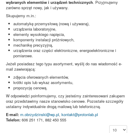
wybranych elementów i urządzeń technicznych
. Przyjmujemy
zarówno sprzęt nowy, jak i używany.
Skupujemy m.in.:
automatykę przemysłową (nową i używaną),
urządzenia laboratoryjne,
elementy wysokiego napięcia,
komponenty instalacji próżniowych,
mechanikę precyzyjną,
urządzenia oraz części elektroniczne, energoelektroniczne i
pomiarowe.
Jeżeli posiadasz tego typu asortyment, wyślij do nas wiadomość e-
mail zawierającą:
zdjęcia oferowanych elementów,
krótki opis lub wykaz asortymentu,
propozycję cenową.
W odpowiedzi poinformujemy, czy jesteśmy zainteresowani zakupem
oraz przedstawimy nasze stanowisko cenowe. Pozostałe szczegóły
ustalamy indywidualnie drogą mailową lub telefoniczną.
E-mail:
m.obrzydzinski@wp.pl
,
kontakt@protonlab.pl
Telefon:
606 251 171, 882 450 555
Pokaż #