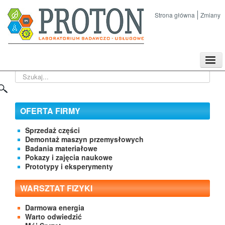
Strona główna
Zmiany
TPL
Szukaj...
Sklep
Nasze imprezy naukowe
Kontakt
OFERTA FIRMY
O Firmie
Sprzedaż części
Demontaż maszyn przemysłowych
Badania materiałowe
Pokazy i zajęcia naukowe
Prototypy i eksperymenty
WARSZTAT FIZYKI
Darmowa energia
Warto odwiedzić