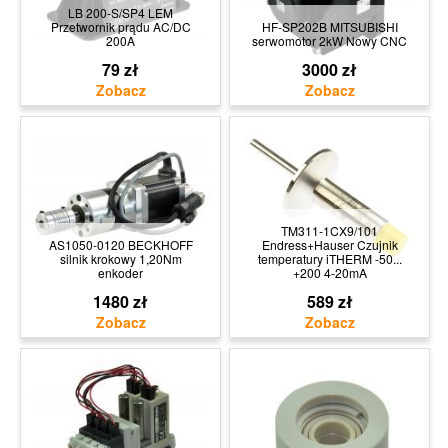
LB 200-S/SP4 LEM
Przetwornik prądu AC/DC
HF-SP202B MITSUBISHI
200A
serwomotor 2kW Nowy CNC
79 zł
3000 zł
TM311-1CX9/101
AS1050-0120 BECKHOFF
Endress+Hauser Czujnik
silnik krokowy 1,20Nm
temperatury iTHERM -50...
enkoder
+200 4-20mA
1480 zł
589 zł