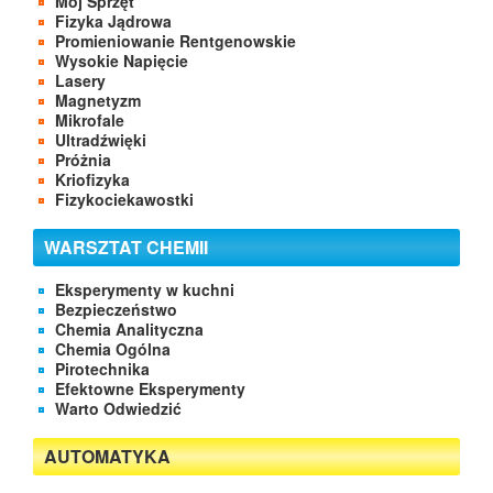
Mój Sprzęt
Fizyka Jądrowa
Promieniowanie Rentgenowskie
Wysokie Napięcie
Lasery
Magnetyzm
Mikrofale
Ultradźwięki
Próżnia
Kriofizyka
Fizykociekawostki
WARSZTAT CHEMII
Eksperymenty w kuchni
Bezpieczeństwo
Chemia Analityczna
Chemia Ogólna
Pirotechnika
Efektowne Eksperymenty
Warto Odwiedzić
AUTOMATYKA