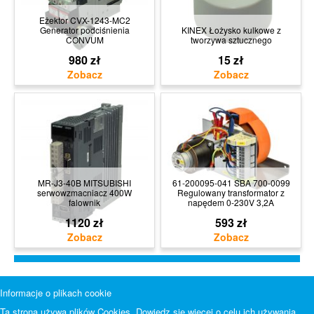
Eżektor CVX-1243-MC2
Generator podciśnienia
KINEX Łożysko kulkowe z
CONVUM
tworzywa sztucznego
980 zł
15 zł
MR-J3-40B MITSUBISHI
61-200095-041 SBA 700-0099
serwowzmacniacz 400W
Regulowany transformator z
falownik
napędem 0-230V 3,2A
1120 zł
593 zł
Informacje o plikach cookie
Ta strona używa plików Cookies. Dowiedz się więcej o celu ich używania