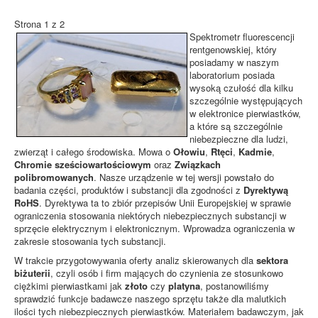
Strona 1 z 2
Spektrometr fluorescencji
rentgenowskiej, który
posiadamy w naszym
laboratorium posiada
wysoką czułość dla kilku
szczególnie występujących
w elektronice pierwiastków,
a które są szczególnie
niebezpieczne dla ludzi,
zwierząt i całego środowiska. Mowa o
Ołowiu
,
Rtęci
,
Kadmie
,
Chromie sześciowartościowym
oraz
Związkach
polibromowanych
. Nasze urządzenie w tej wersji powstało do
badania części, produktów i substancji dla zgodności z
Dyrektywą
RoHS
. Dyrektywa ta to zbiór przepisów Unii Europejskiej w sprawie
ograniczenia stosowania niektórych niebezpiecznych substancji w
sprzęcie elektrycznym i elektronicznym. Wprowadza ograniczenia w
zakresie stosowania tych substancji.
W trakcie przygotowywania oferty analiz skierowanych dla
sektora
biżuterii
, czyli osób i firm mających do czynienia ze stosunkowo
ciężkimi pierwiastkami jak
złoto
czy
platyna
, postanowiliśmy
sprawdzić funkcje badawcze naszego sprzętu także dla malutkich
ilości tych niebezpiecznych pierwiastków. Materiałem badawczym, jak