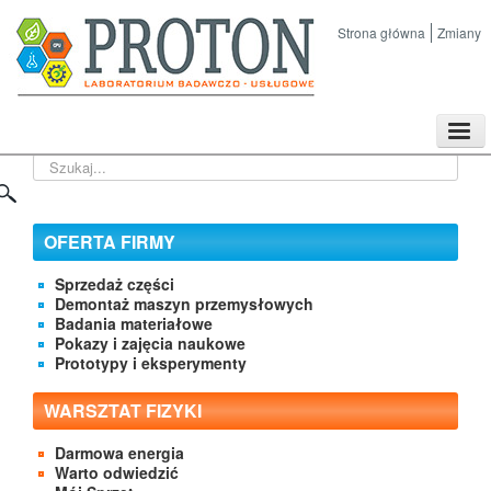
Strona główna
Zmiany
TPL
Szukaj...
Sklep
Nasze imprezy naukowe
Kontakt
OFERTA FIRMY
O Firmie
Sprzedaż części
Demontaż maszyn przemysłowych
Badania materiałowe
Pokazy i zajęcia naukowe
Prototypy i eksperymenty
WARSZTAT FIZYKI
Darmowa energia
Warto odwiedzić