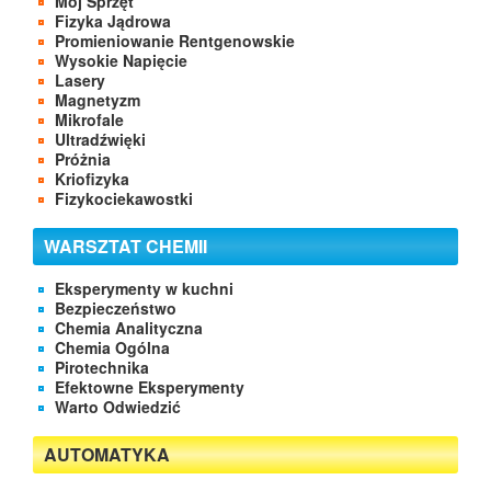
Mój Sprzęt
Fizyka Jądrowa
Promieniowanie Rentgenowskie
Wysokie Napięcie
Lasery
Magnetyzm
Mikrofale
Ultradźwięki
Próżnia
Kriofizyka
Fizykociekawostki
WARSZTAT CHEMII
Eksperymenty w kuchni
Bezpieczeństwo
Chemia Analityczna
Chemia Ogólna
Pirotechnika
Efektowne Eksperymenty
Warto Odwiedzić
AUTOMATYKA