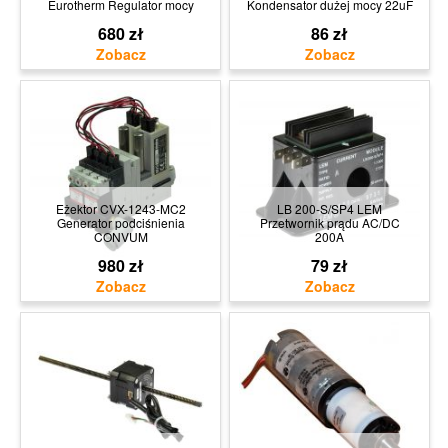
Eurotherm Regulator mocy
Kondensator dużej mocy 22uF
680 zł
86 zł
Eżektor CVX-1243-MC2
LB 200-S/SP4 LEM
Generator podciśnienia
Przetwornik prądu AC/DC
CONVUM
200A
980 zł
79 zł