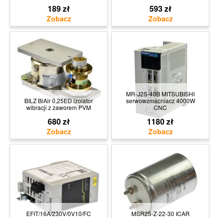
189 zł
593 zł
MR-J2S-40B MITSUBISHI
BILZ BiAir 0,25ED izolator
serwowzmacniacz 4000W
wibracji z zaworem PVM
CNC
680 zł
1180 zł
EFIT/16A/230V/0V10/FC
MSR25-Z-22-30 ICAR