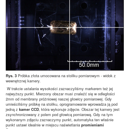
Rys. 3
Próbka złota umocowana na stoliku pomiarowym - widok z
wewnętrznej kamery.
W trakcie ustalania wysokości zaznaczyliśmy markerem też jej
najwyższy punkt. Mierzony obszar musi znaleźć się w odległości
2mm od membrany próżniowej naszej głowicy pomiarowej. Gdy
umieściliśmy próbkę na stoliku, oprogramowanie wprowadza ją pod
jedną z
kamer CCD
, która wykonuje zdjęcie. Obszar tej kamery jest
zsynchronizowany z polem pod głowicą pomiarową. Gdy na tym
wykonanym zdjęciu zaznaczymy punkt, automatyka ten właśnie
punkt ustawi idealnie w miejscu naświetlania
promieniami