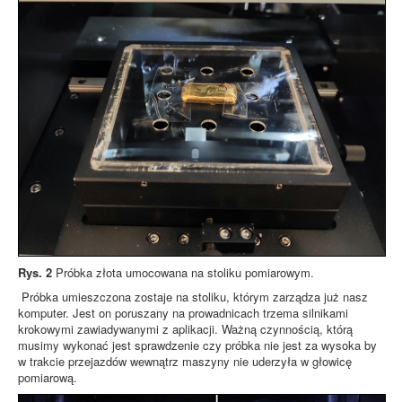
Rys. 2
Próbka złota umocowana na stoliku pomiarowym.
Próbka umieszczona zostaje na stoliku, którym zarządza już nasz
komputer. Jest on poruszany na prowadnicach trzema silnikami
krokowymi zawiadywanymi z aplikacji. Ważną czynnością, którą
musimy wykonać jest sprawdzenie czy próbka nie jest za wysoka by
w trakcie przejazdów wewnątrz maszyny nie uderzyła w głowicę
pomiarową.