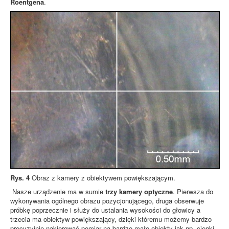
Roentgena
.
Rys. 4
Obraz z kamery z obiektywem powiększającym.
Nasze urządzenie ma w sumie
trzy kamery optyczne
. Pierwsza do
wykonywania ogólnego obrazu pozycjonującego, druga obserwuje
próbkę poprzecznie i służy do ustalania wysokości do głowicy a
trzecia ma obiektyw powiększający, dzięki któremu możemy bardzo
precyzyjnie nakierować pomiar na bardzo małe obiekty jak np. cienki