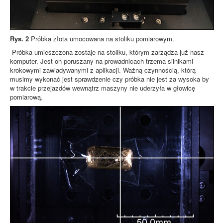
Rys. 2
Próbka złota umocowana na stoliku pomiarowym.
Próbka umieszczona zostaje na stoliku, którym zarządza już nasz
komputer. Jest on poruszany na prowadnicach trzema silnikami
krokowymi zawiadywanymi z aplikacji. Ważną czynnością, którą
musimy wykonać jest sprawdzenie czy próbka nie jest za wysoka by
w trakcie przejazdów wewnątrz maszyny nie uderzyła w głowicę
pomiarową.