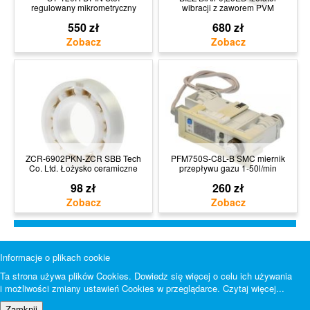
regulowany mikrometryczny
wibracji z zaworem PVM
550 zł
680 zł
ZCR-6902PKN-ZCR SBB Tech
PFM750S-C8L-B SMC miernik
Co. Ltd. Łożysko ceramiczne
przepływu gazu 1-50l/min
98 zł
260 zł
Informacje o plikach cookie
Ta strona używa plików Cookies. Dowiedz się więcej o celu ich używania
i możliwości zmiany ustawień Cookies w przeglądarce.
Czytaj więcej...