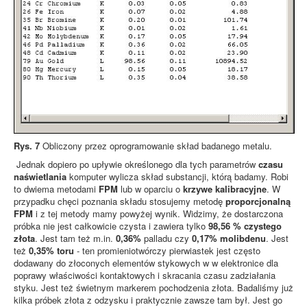
Rys. 7
Obliczony przez oprogramowanie skład badanego metalu.
Jednak dopiero po upływie określonego dla tych parametrów
czasu
naświetlania
komputer wylicza skład substancji, którą badamy. Robi
to dwiema metodami
FPM
lub w oparciu o
krzywe kalibracyjne
. W
przypadku chęci poznania składu stosujemy metodę
proporcjonalną
FPM
i z tej metody mamy powyżej wynik. Widzimy, że dostarczona
próbka nie jest całkowicie czysta i zawiera tylko
98,56 % czystego
złota
. Jest tam też m.in.
0,36%
palladu czy
0,17% molibdenu
. Jest
też
0,35% toru
- ten promieniotwórczy pierwiastek jest często
dodawany do złoconych elementów stykowych w w elektronice dla
poprawy właściwości kontaktowych i skracania czasu zadziałania
styku. Jest też świetnym markerem pochodzenia złota. Badaliśmy już
kilka próbek złota z odzysku i praktycznie zawsze tam był. Jest go