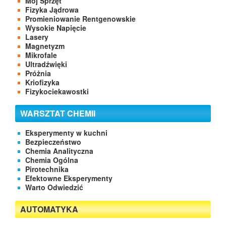
Mój Sprzęt
Fizyka Jądrowa
Promieniowanie Rentgenowskie
Wysokie Napięcie
Lasery
Magnetyzm
Mikrofale
Ultradźwięki
Próżnia
Kriofizyka
Fizykociekawostki
WARSZTAT CHEMII
Eksperymenty w kuchni
Bezpieczeństwo
Chemia Analityczna
Chemia Ogólna
Pirotechnika
Efektowne Eksperymenty
Warto Odwiedzić
AUTOMATYKA