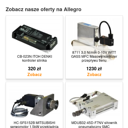
Zobacz nasze oferty na Allegro
8711 3,0 Nl/min 0-10V WITT
CB-023N ITOH DENKI
GASS MFC Masowy kontroler
kontroler silnika
przepływu tlenu
320 zł
1230 zł
HC-SFS152B MITSUBISHI
MDUB32-45D-F7NV siłownik
serwomotor 1,5kW przekładnia
pneumatyczny SMC