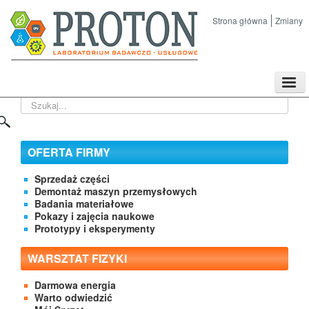
Strona główna
Zmiany
TPL
Szukaj...
Sklep
Nasze imprezy naukowe
Kontakt
OFERTA FIRMY
O Firmie
Sprzedaż części
Demontaż maszyn przemysłowych
Badania materiałowe
Pokazy i zajęcia naukowe
Prototypy i eksperymenty
WARSZTAT FIZYKI
Darmowa energia
Warto odwiedzić