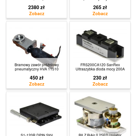
2380 zł
265 zł
Bramowy zawór próżniowy
FRS200CA120 SanRex
pneumatyczny HVA 11510
Ultraszybka dioda mocy 200A
450 zł
230 zł
S1-120R DPIN Stół
BILZ BiAir 0,25ED izolator